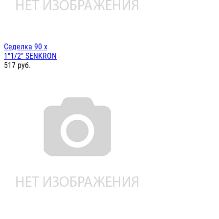
Седелка 90 х
1"1/2" SENKRON
517
руб.