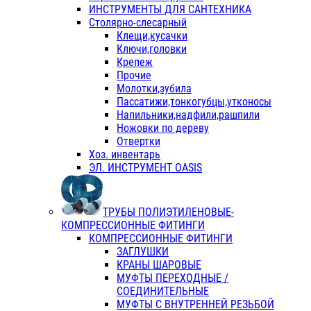
ИНСТРУМЕНТЫ ДЛЯ САНТЕХНИКА
Столярно-слесарный
Клещи,кусачки
Ключи,головки
Крепеж
Прочие
Молотки,зубила
Пассатижи,тонкогубцы,утконосы
Напильники,надфили,рашпили
Ножовки по дереву
Отвертки
Хоз. инвентарь
ЭЛ. ИНСТРУМЕНТ OASIS
ТРУБЫ ПОЛИЭТИЛЕНОВЫЕ-
КОМПРЕССИОННЫЕ ФИТИНГИ
КОМПРЕССИОННЫЕ ФИТИНГИ
ЗАГЛУШКИ
КРАНЫ ШАРОВЫЕ
МУФТЫ ПЕРЕХОДНЫЕ /
СОЕДИНИТЕЛЬНЫЕ
МУФТЫ С ВНУТРЕННЕЙ РЕЗЬБОЙ