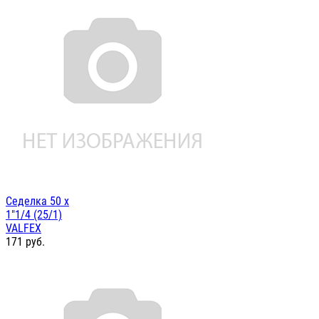
Седелка 50 х
1"1/4 (25/1)
VALFEX
171
руб.