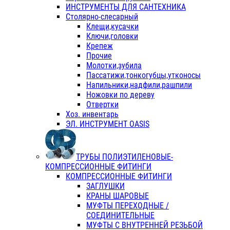
ИНСТРУМЕНТЫ ДЛЯ САНТЕХНИКА
Столярно-слесарный
Клещи,кусачки
Ключи,головки
Крепеж
Прочие
Молотки,зубила
Пассатижи,тонкогубцы,утконосы
Напильники,надфили,рашпили
Ножовки по дереву
Отвертки
Хоз. инвентарь
ЭЛ. ИНСТРУМЕНТ OASIS
ТРУБЫ ПОЛИЭТИЛЕНОВЫЕ-
КОМПРЕССИОННЫЕ ФИТИНГИ
КОМПРЕССИОННЫЕ ФИТИНГИ
ЗАГЛУШКИ
КРАНЫ ШАРОВЫЕ
МУФТЫ ПЕРЕХОДНЫЕ /
СОЕДИНИТЕЛЬНЫЕ
МУФТЫ С ВНУТРЕННЕЙ РЕЗЬБОЙ