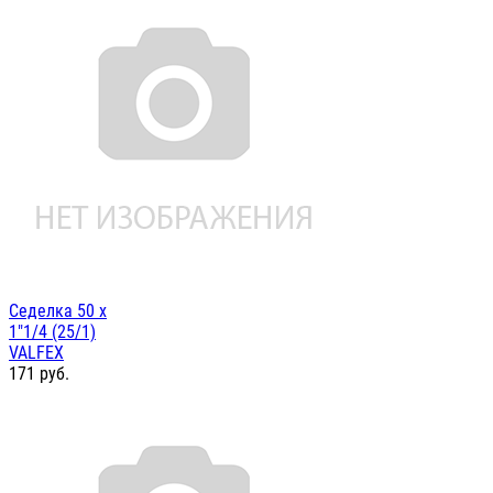
Седелка 50 х
1"1/4 (25/1)
VALFEX
171
руб.