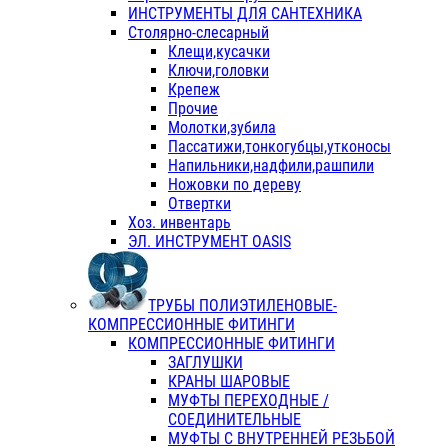
ИНСТРУМЕНТЫ ДЛЯ САНТЕХНИКА
Столярно-слесарный
Клещи,кусачки
Ключи,головки
Крепеж
Прочие
Молотки,зубила
Пассатижи,тонкогубцы,утконосы
Напильники,надфили,рашпили
Ножовки по дереву
Отвертки
Хоз. инвентарь
ЭЛ. ИНСТРУМЕНТ OASIS
ТРУБЫ ПОЛИЭТИЛЕНОВЫЕ-
КОМПРЕССИОННЫЕ ФИТИНГИ
КОМПРЕССИОННЫЕ ФИТИНГИ
ЗАГЛУШКИ
КРАНЫ ШАРОВЫЕ
МУФТЫ ПЕРЕХОДНЫЕ /
СОЕДИНИТЕЛЬНЫЕ
МУФТЫ С ВНУТРЕННЕЙ РЕЗЬБОЙ