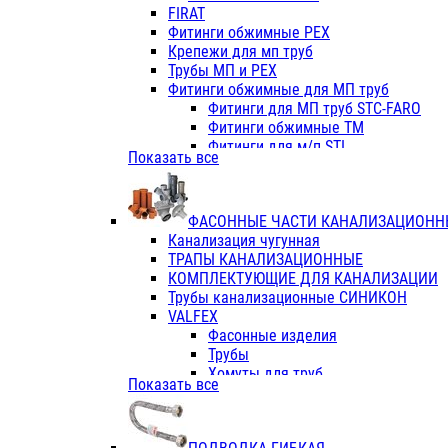
Фитинги ПП белые
FIRAT
Фитинги ПП белые
Фитинги обжимные PEX
Фитинги ППс металл.белые
Крепежи для мп труб
VALFEX
Трубы МП и PEX
Трубы PE-RT
Фитинги обжимные для МП труб
Трубы ПП водопровод белые
Фитинги для МП труб STC-FARO
Трубы ПП водопровод серые
Фитинги обжимные ТМ
Трубы армированные стекловолок
Фитинги для м/п STI
Показать все
Трубы армированные стекловолок
Фитинги для МП труб TITAN
Фитинги ПП серые
Фитинги для МП труб JIF
Краны
VALTEC
Фитинги с металл. серые
ФАСОННЫЕ ЧАСТИ КАНАЛИЗАЦИОНН
TK
Фитинги ПП (серые)
Канализация чугунная
VALFEX
Фитинги ПП белые
ТРАПЫ КАНАЛИЗАЦИОННЫЕ
Краны
КОМПЛЕКТУЮЩИЕ ДЛЯ КАНАЛИЗАЦИИ
Фитинги ПП (белые)
Трубы канализационные СИНИКОН
Фитинги ПП с металлом бел
VALFEX
ПК КОНТУР
Фасонные изделия
Краны полипропиленовые
Трубы
Трубы полипропиленивые
Хомуты для труб
Показать все
Труба PPR PN20
ПВХ (стройполимер)
Труба PPR-AL-PPR PN25(цент
Трубы
Труба PPR-GF-PPR PN25(арми
Фасонные изделия
Фитинги полипропиленовые