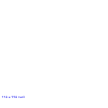
ИНИТЕЛЬНЫЕ
ОЙ
Е
 11й и 33й тип)