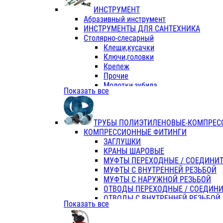
ИНСТРУМЕНТ
Абразивный инструмент
ИНСТРУМЕНТЫ ДЛЯ САНТЕХНИКА
Столярно-слесарный
Клещи,кусачки
Ключи,головки
Крепеж
Прочие
Молотки,зубила
Показать все
Пассатижи,тонкогубцы,утконосы
Напильники,надфили,рашпили
Ножовки по дереву
ТРУБЫ ПОЛИЭТИЛЕНОВЫЕ-КОМПРЕС
Отвертки
КОМПРЕССИОННЫЕ ФИТИНГИ
Хоз. инвентарь
ЗАГЛУШКИ
ЭЛ. ИНСТРУМЕНТ OASIS
КРАНЫ ШАРОВЫЕ
МУФТЫ ПЕРЕХОДНЫЕ / СОЕДИНИ
МУФТЫ С ВНУТРЕННЕЙ РЕЗЬБОЙ
МУФТЫ С НАРУЖНОЙ РЕЗЬБОЙ
ОТВОДЫ ПЕРЕХОДНЫЕ / СОЕДИН
ОТВОДЫ С ВНУТРЕННЕЙ РЕЗЬБОЙ
Показать все
ОТВОДЫ С НАРУЖНОЙ РЕЗЬБОЙ
СЕДЕЛКИ