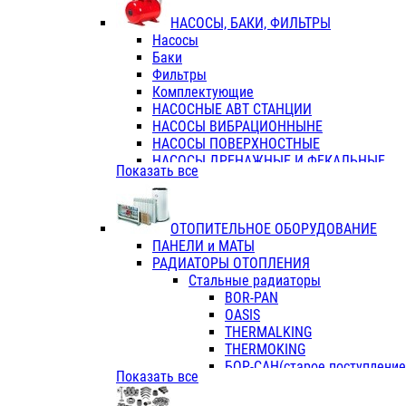
ФЛАНЦЫ / ВТУЛКИ
НАСОСЫ, БАКИ, ФИЛЬТРЫ
ТРОЙНИКИ ПЕРЕХОДНЫЕ / СОЕД
Насосы
ТРОЙНИКИ С ВНУТРЕННЕЙ РЕЗЬБ
Баки
ТРОЙНИКИ С НАРУЖНОЙ РЕЗЬБОЙ
Фильтры
КОЛЬЦА РЕЗИНОВЫЕ
Комплектующие
ТРУБЫ НАПОРНЫЕ
НАСОСНЫЕ АВТ СТАНЦИИ
ТРУБЫ ГОФРИРОВАННЫЕ ДВУХСЛ.
НАСОСЫ ВИБРАЦИОННЫНЕ
ТРУБЫ ПОЛИЭТИЛЕНОВЫЕ
НАСОСЫ ПОВЕРХНОСТНЫЕ
НАСОСЫ ДРЕНАЖНЫЕ И ФЕКАЛЬНЫЕ
Показать все
НАСОСЫ ПОВЫСИТ и ЦИРКУЛЯЦИОННЫ
НАСОСЫ СКВАЖИННЫЕ
ОТОПИТЕЛЬНОЕ ОБОРУДОВАНИЕ
ПАНЕЛИ и МАТЫ
РАДИАТОРЫ ОТОПЛЕНИЯ
Стальные радиаторы
BOR-PAN
OASIS
THERMALKING
THERMOKING
БОР-САН(старое поступление,
Показать все
БОРСАН
AZARIO