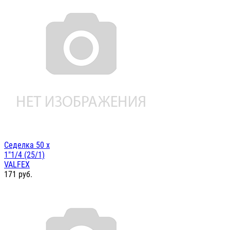
Седелка 50 х
1"1/4 (25/1)
VALFEX
171
руб.