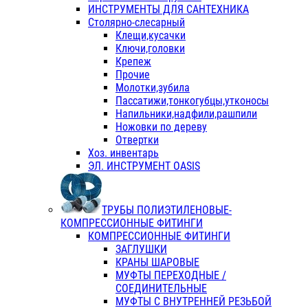
ИНСТРУМЕНТЫ ДЛЯ САНТЕХНИКА
Столярно-слесарный
Клещи,кусачки
Ключи,головки
Крепеж
Прочие
Молотки,зубила
Пассатижи,тонкогубцы,утконосы
Напильники,надфили,рашпили
Ножовки по дереву
Отвертки
Хоз. инвентарь
ЭЛ. ИНСТРУМЕНТ OASIS
ТРУБЫ ПОЛИЭТИЛЕНОВЫЕ-
КОМПРЕССИОННЫЕ ФИТИНГИ
КОМПРЕССИОННЫЕ ФИТИНГИ
ЗАГЛУШКИ
КРАНЫ ШАРОВЫЕ
МУФТЫ ПЕРЕХОДНЫЕ /
СОЕДИНИТЕЛЬНЫЕ
МУФТЫ С ВНУТРЕННЕЙ РЕЗЬБОЙ