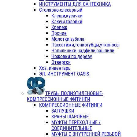
ИНСТРУМЕНТЫ ДЛЯ САНТЕХНИКА
Столярно-слесарный
Клещи,кусачки
Ключи,головки
Крепеж
Прочие
Молотки,зубила
Пассатижи,тонкогубцы,утконосы
Напильники,надфили,рашпили
Ножовки по дереву
Отвертки
Хоз. инвентарь
ЭЛ. ИНСТРУМЕНТ OASIS
ТРУБЫ ПОЛИЭТИЛЕНОВЫЕ-
КОМПРЕССИОННЫЕ ФИТИНГИ
КОМПРЕССИОННЫЕ ФИТИНГИ
ЗАГЛУШКИ
КРАНЫ ШАРОВЫЕ
МУФТЫ ПЕРЕХОДНЫЕ /
СОЕДИНИТЕЛЬНЫЕ
МУФТЫ С ВНУТРЕННЕЙ РЕЗЬБОЙ