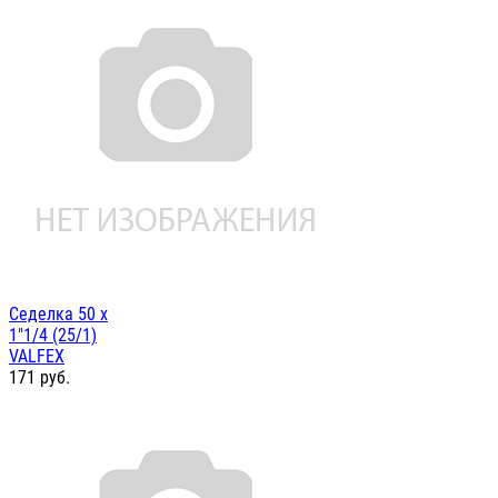
Седелка 50 х
1"1/4 (25/1)
VALFEX
171
руб.