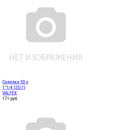
Седелка 50 х
1"1/4 (25/1)
VALFEX
171
руб.