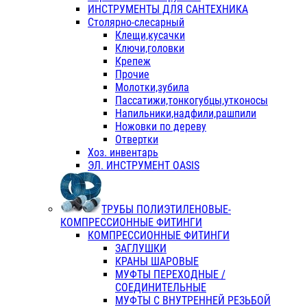
ИНСТРУМЕНТЫ ДЛЯ САНТЕХНИКА
Столярно-слесарный
Клещи,кусачки
Ключи,головки
Крепеж
Прочие
Молотки,зубила
Пассатижи,тонкогубцы,утконосы
Напильники,надфили,рашпили
Ножовки по дереву
Отвертки
Хоз. инвентарь
ЭЛ. ИНСТРУМЕНТ OASIS
ТРУБЫ ПОЛИЭТИЛЕНОВЫЕ-
КОМПРЕССИОННЫЕ ФИТИНГИ
КОМПРЕССИОННЫЕ ФИТИНГИ
ЗАГЛУШКИ
КРАНЫ ШАРОВЫЕ
МУФТЫ ПЕРЕХОДНЫЕ /
СОЕДИНИТЕЛЬНЫЕ
МУФТЫ С ВНУТРЕННЕЙ РЕЗЬБОЙ