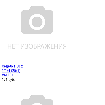
Седелка 50 х
1"1/4 (25/1)
VALFEX
171
руб.