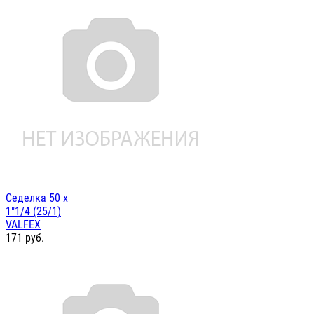
Седелка 50 х
1"1/4 (25/1)
VALFEX
171
руб.