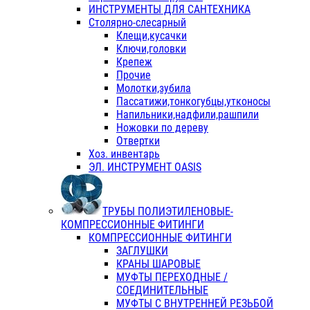
ИНСТРУМЕНТЫ ДЛЯ САНТЕХНИКА
Столярно-слесарный
Клещи,кусачки
Ключи,головки
Крепеж
Прочие
Молотки,зубила
Пассатижи,тонкогубцы,утконосы
Напильники,надфили,рашпили
Ножовки по дереву
Отвертки
Хоз. инвентарь
ЭЛ. ИНСТРУМЕНТ OASIS
ТРУБЫ ПОЛИЭТИЛЕНОВЫЕ-
КОМПРЕССИОННЫЕ ФИТИНГИ
КОМПРЕССИОННЫЕ ФИТИНГИ
ЗАГЛУШКИ
КРАНЫ ШАРОВЫЕ
МУФТЫ ПЕРЕХОДНЫЕ /
СОЕДИНИТЕЛЬНЫЕ
МУФТЫ С ВНУТРЕННЕЙ РЕЗЬБОЙ