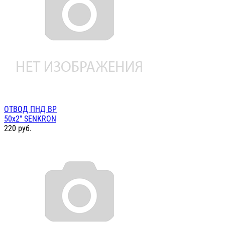
ОТВОД ПНД ВР
50х2" SENKRON
220
руб.