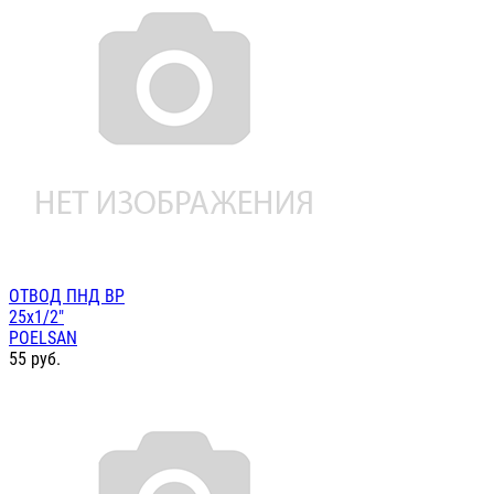
ОТВОД ПНД ВР
25х1/2"
POELSAN
55
руб.