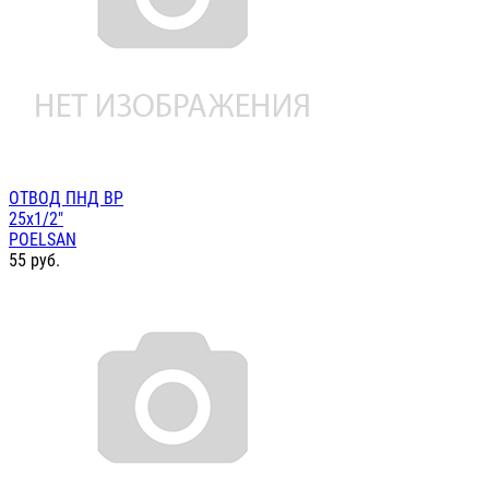
ОТВОД ПНД ВР
25х1/2"
POELSAN
55
руб.