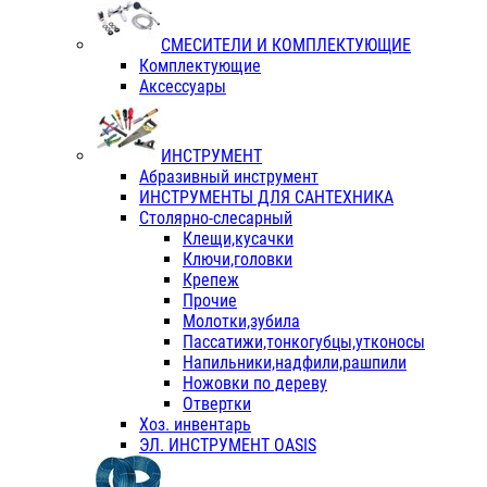
СМЕСИТЕЛИ И КОМПЛЕКТУЮЩИЕ
Комплектующие
Аксессуары
ИНСТРУМЕНТ
Абразивный инструмент
ИНСТРУМЕНТЫ ДЛЯ САНТЕХНИКА
Столярно-слесарный
Клещи,кусачки
Ключи,головки
Крепеж
Прочие
Молотки,зубила
Пассатижи,тонкогубцы,утконосы
Напильники,надфили,рашпили
Ножовки по дереву
Отвертки
Хоз. инвентарь
ЭЛ. ИНСТРУМЕНТ OASIS