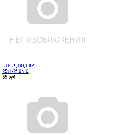
ОТВОД ПНД ВР
25х1/2" UNIO
55
руб.