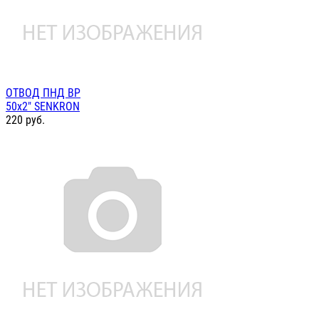
ОТВОД ПНД ВР
50х2" SENKRON
220
руб.