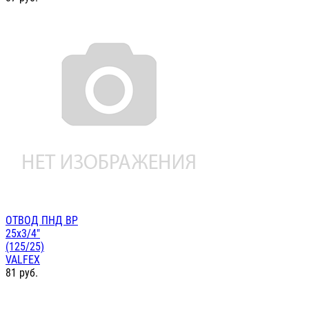
ОТВОД ПНД ВР
25х3/4"
(125/25)
VALFEX
81
руб.