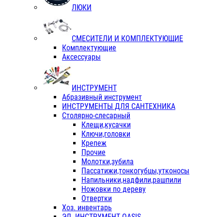
ЛЮКИ
СМЕСИТЕЛИ И КОМПЛЕКТУЮЩИЕ
Комплектующие
Аксессуары
ИНСТРУМЕНТ
Абразивный инструмент
ИНСТРУМЕНТЫ ДЛЯ САНТЕХНИКА
Столярно-слесарный
Клещи,кусачки
Ключи,головки
Крепеж
Прочие
Молотки,зубила
Пассатижи,тонкогубцы,утконосы
Напильники,надфили,рашпили
Ножовки по дереву
Отвертки
Хоз. инвентарь
ЭЛ. ИНСТРУМЕНТ OASIS