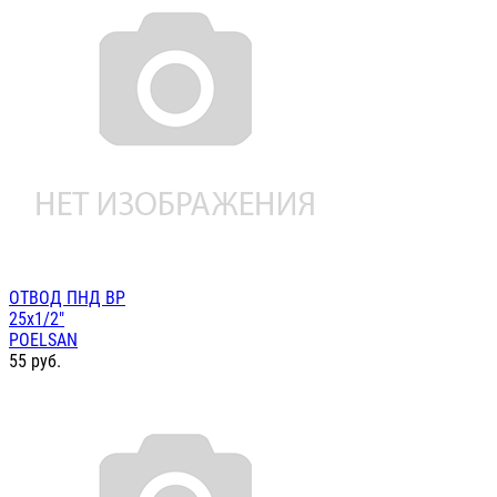
ОТВОД ПНД ВР
25х1/2"
POELSAN
55
руб.