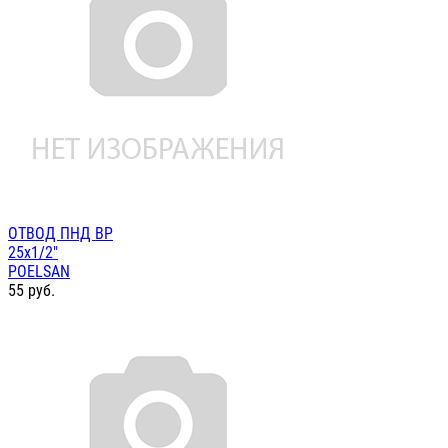
ОТВОД ПНД ВР
25х1/2"
POELSAN
55
руб.