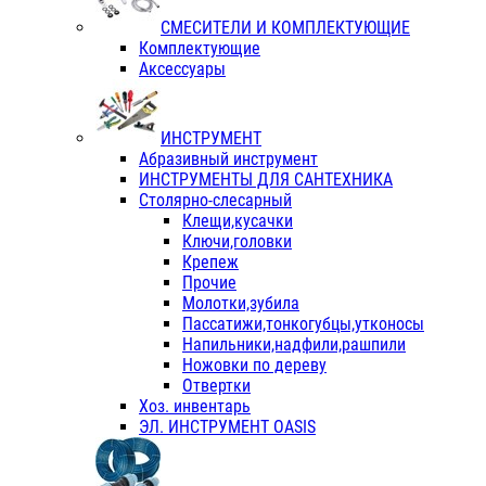
СМЕСИТЕЛИ И КОМПЛЕКТУЮЩИЕ
Комплектующие
Аксессуары
ИНСТРУМЕНТ
Абразивный инструмент
ИНСТРУМЕНТЫ ДЛЯ САНТЕХНИКА
Столярно-слесарный
Клещи,кусачки
Ключи,головки
Крепеж
Прочие
Молотки,зубила
Пассатижи,тонкогубцы,утконосы
Напильники,надфили,рашпили
Ножовки по дереву
Отвертки
Хоз. инвентарь
ЭЛ. ИНСТРУМЕНТ OASIS