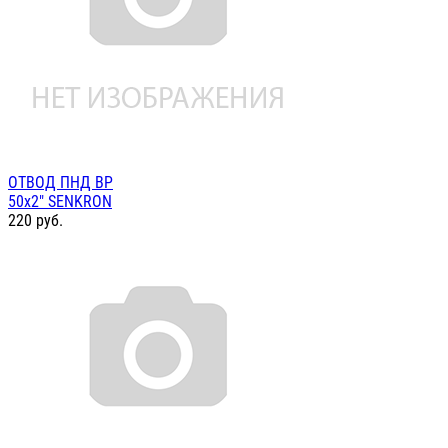
ОТВОД ПНД ВР
50х2" SENKRON
220
руб.