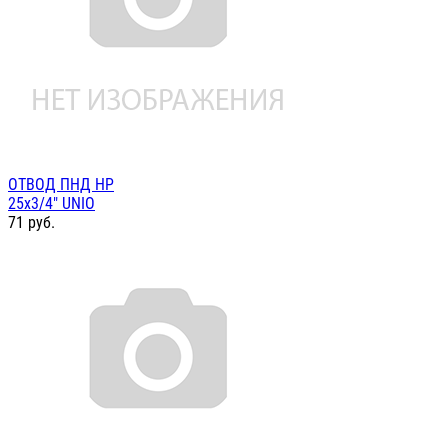
ОТВОД ПНД НР
25х3/4" UNIO
71
руб.