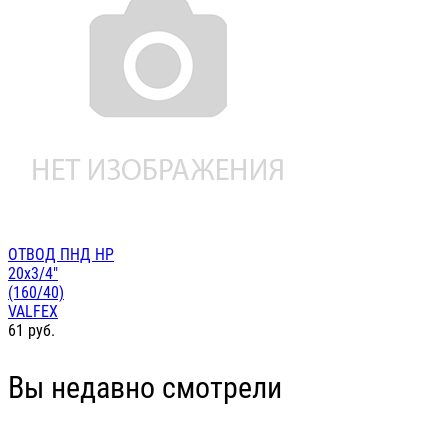
ОТВОД ПНД НР
20х3/4"
(160/40)
VALFEX
61
руб.
Вы недавно смотрели