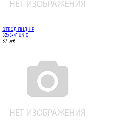
ОТВОД ПНД НР
32х3/4" UNIO
87
руб.