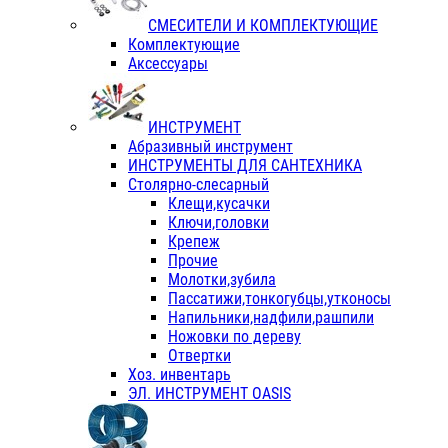
СМЕСИТЕЛИ И КОМПЛЕКТУЮЩИЕ
Комплектующие
Аксессуары
ИНСТРУМЕНТ
Абразивный инструмент
ИНСТРУМЕНТЫ ДЛЯ САНТЕХНИКА
Столярно-слесарный
Клещи,кусачки
Ключи,головки
Крепеж
Прочие
Молотки,зубила
Пассатижи,тонкогубцы,утконосы
Напильники,надфили,рашпили
Ножовки по дереву
Отвертки
Хоз. инвентарь
ЭЛ. ИНСТРУМЕНТ OASIS