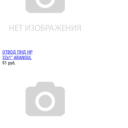
ОТВОД ПНД НР
32х1" ARANGUL
91
руб.