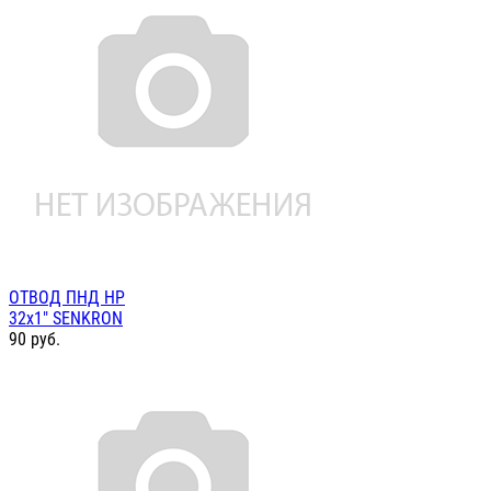
ОТВОД ПНД НР
32х1" SENKRON
90
руб.