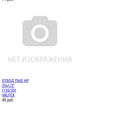
ОТВОД ПНД НР
25х1/2"
(120/30)
VALFEX
40
руб.