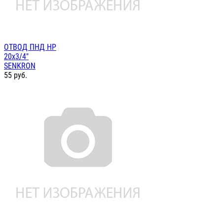
ОТВОД ПНД НР
20х3/4"
SENKRON
55
руб.