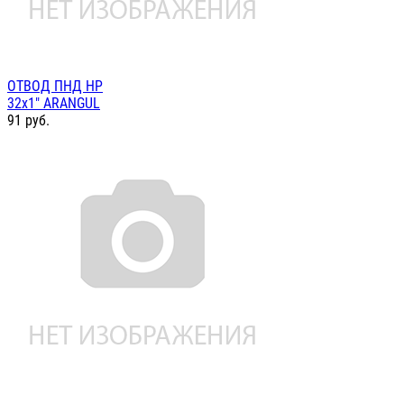
ОТВОД ПНД НР
32х1" ARANGUL
91
руб.