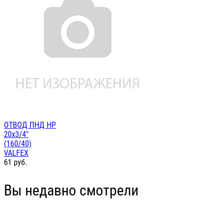
ОТВОД ПНД НР
20х3/4"
(160/40)
VALFEX
61
руб.
Вы недавно смотрели