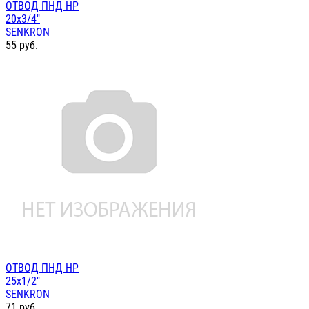
ОТВОД ПНД НР
20х3/4"
SENKRON
55
руб.
ОТВОД ПНД НР
25х1/2"
SENKRON
71
руб.