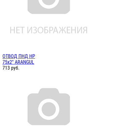
ОТВОД ПНД НР
75х2" ARANGUL
713
руб.