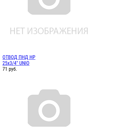
ОТВОД ПНД НР
25х3/4" UNIO
71
руб.