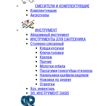
СМЕСИТЕЛИ И КОМПЛЕКТУЮЩИЕ
Комплектующие
Аксессуары
ИНСТРУМЕНТ
Абразивный инструмент
ИНСТРУМЕНТЫ ДЛЯ САНТЕХНИКА
Столярно-слесарный
Клещи,кусачки
Ключи,головки
Крепеж
Прочие
Молотки,зубила
Пассатижи,тонкогубцы,утконосы
Напильники,надфили,рашпили
Ножовки по дереву
Отвертки
Хоз. инвентарь
ЭЛ. ИНСТРУМЕНТ OASIS