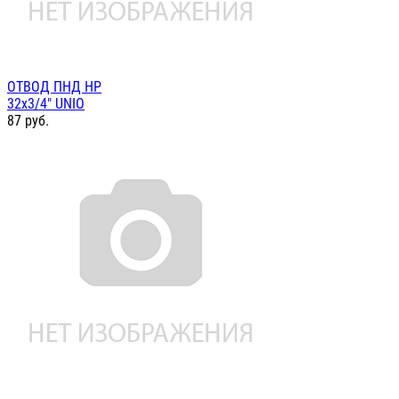
ОТВОД ПНД НР
32х3/4" UNIO
87
руб.