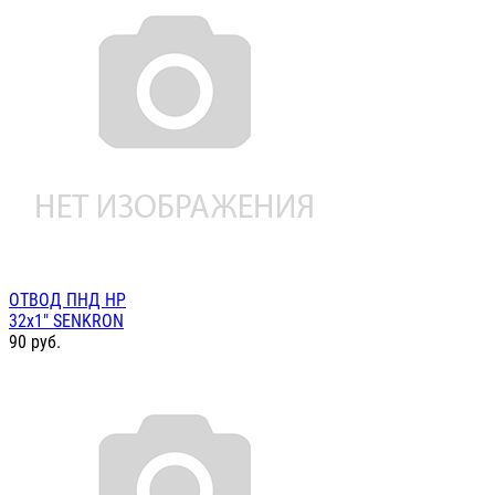
ОТВОД ПНД НР
32х1" SENKRON
90
руб.