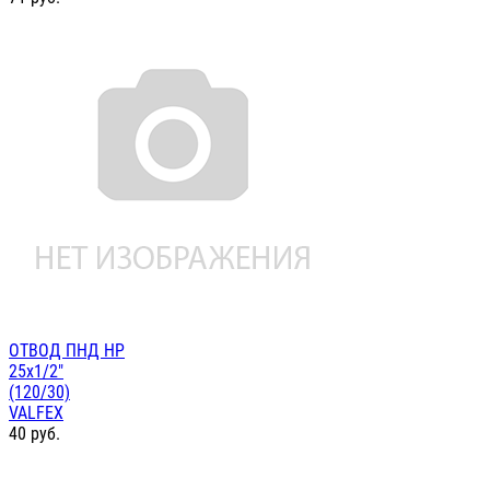
ОТВОД ПНД НР
25х1/2"
(120/30)
VALFEX
40
руб.