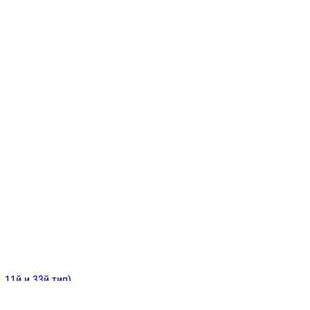
ИНИТЕЛЬНЫЕ
ОЙ
Е
 11й и 33й тип)