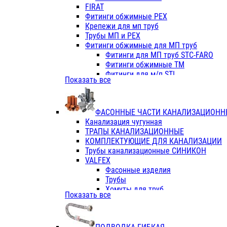
Фитинги ПП белые
FIRAT
Фитинги ПП белые
Фитинги обжимные PEX
Фитинги ППс металл.белые
Крепежи для мп труб
VALFEX
Трубы МП и PEX
Трубы PE-RT
Фитинги обжимные для МП труб
Трубы ПП водопровод белые
Фитинги для МП труб STC-FARO
Трубы ПП водопровод серые
Фитинги обжимные ТМ
Трубы армированные стекловолок
Фитинги для м/п STI
Показать все
Трубы армированные стекловолок
Фитинги для МП труб TITAN
Фитинги ПП серые
Фитинги для МП труб JIF
Краны
VALTEC
Фитинги с металл. серые
ФАСОННЫЕ ЧАСТИ КАНАЛИЗАЦИОНН
TK
Фитинги ПП (серые)
Канализация чугунная
VALFEX
Фитинги ПП белые
ТРАПЫ КАНАЛИЗАЦИОННЫЕ
Краны
КОМПЛЕКТУЮЩИЕ ДЛЯ КАНАЛИЗАЦИИ
Фитинги ПП (белые)
Трубы канализационные СИНИКОН
Фитинги ПП с металлом бел
VALFEX
ПК КОНТУР
Фасонные изделия
Краны полипропиленовые
Трубы
Трубы полипропиленивые
Хомуты для труб
Показать все
Труба PPR PN20
ПВХ (стройполимер)
Труба PPR-AL-PPR PN25(цент
Трубы
Труба PPR-GF-PPR PN25(арми
Фасонные изделия
Фитинги полипропиленовые