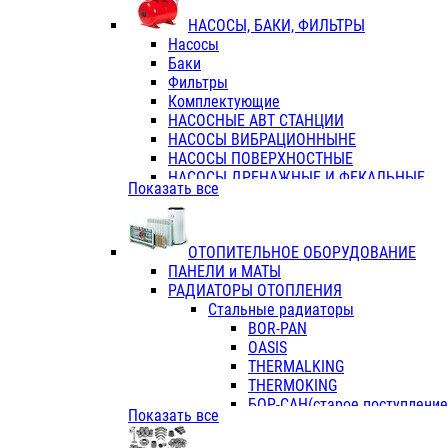
ФЛАНЦЫ / ВТУЛКИ
НАСОСЫ, БАКИ, ФИЛЬТРЫ
ТРОЙНИКИ ПЕРЕХОДНЫЕ / СОЕД
Насосы
ТРОЙНИКИ С ВНУТРЕННЕЙ РЕЗЬБ
Баки
ТРОЙНИКИ С НАРУЖНОЙ РЕЗЬБОЙ
Фильтры
КОЛЬЦА РЕЗИНОВЫЕ
Комплектующие
ТРУБЫ НАПОРНЫЕ
НАСОСНЫЕ АВТ СТАНЦИИ
ТРУБЫ ГОФРИРОВАННЫЕ ДВУХСЛ.
НАСОСЫ ВИБРАЦИОННЫНЕ
ТРУБЫ ПОЛИЭТИЛЕНОВЫЕ
НАСОСЫ ПОВЕРХНОСТНЫЕ
НАСОСЫ ДРЕНАЖНЫЕ И ФЕКАЛЬНЫЕ
Показать все
НАСОСЫ ПОВЫСИТ и ЦИРКУЛЯЦИОННЫ
НАСОСЫ СКВАЖИННЫЕ
ОТОПИТЕЛЬНОЕ ОБОРУДОВАНИЕ
ПАНЕЛИ и МАТЫ
РАДИАТОРЫ ОТОПЛЕНИЯ
Стальные радиаторы
BOR-PAN
OASIS
THERMALKING
THERMOKING
БОР-САН(старое поступление,
Показать все
БОРСАН
AZARIO