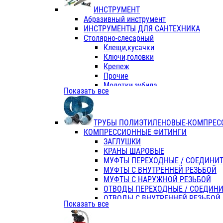
ИНСТРУМЕНТ
Абразивный инструмент
ИНСТРУМЕНТЫ ДЛЯ САНТЕХНИКА
Столярно-слесарный
Клещи,кусачки
Ключи,головки
Крепеж
Прочие
Молотки,зубила
Показать все
Пассатижи,тонкогубцы,утконосы
Напильники,надфили,рашпили
Ножовки по дереву
ТРУБЫ ПОЛИЭТИЛЕНОВЫЕ-КОМПРЕС
Отвертки
КОМПРЕССИОННЫЕ ФИТИНГИ
Хоз. инвентарь
ЗАГЛУШКИ
ЭЛ. ИНСТРУМЕНТ OASIS
КРАНЫ ШАРОВЫЕ
МУФТЫ ПЕРЕХОДНЫЕ / СОЕДИНИ
МУФТЫ С ВНУТРЕННЕЙ РЕЗЬБОЙ
МУФТЫ С НАРУЖНОЙ РЕЗЬБОЙ
ОТВОДЫ ПЕРЕХОДНЫЕ / СОЕДИН
ОТВОДЫ С ВНУТРЕННЕЙ РЕЗЬБОЙ
Показать все
ОТВОДЫ С НАРУЖНОЙ РЕЗЬБОЙ
СЕДЕЛКИ