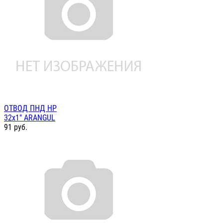
ОТВОД ПНД НР
32х1" ARANGUL
91
руб.