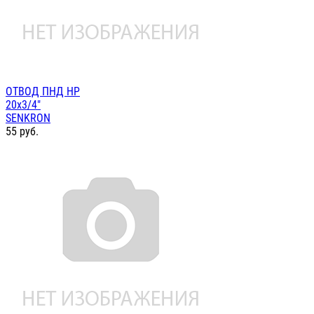
ОТВОД ПНД НР
20х3/4"
SENKRON
55
руб.