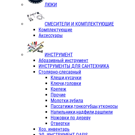
ЛЮКИ
СМЕСИТЕЛИ И КОМПЛЕКТУЮЩИЕ
Комплектующие
Аксессуары
ИНСТРУМЕНТ
Абразивный инструмент
ИНСТРУМЕНТЫ ДЛЯ САНТЕХНИКА
Столярно-слесарный
Клещи,кусачки
Ключи,головки
Крепеж
Прочие
Молотки,зубила
Пассатижи,тонкогубцы,утконосы
Напильники,надфили,рашпили
Ножовки по дереву
Отвертки
Хоз. инвентарь
ЭЛ. ИНСТРУМЕНТ OASIS