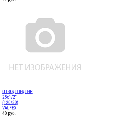
ОТВОД ПНД НР
25х1/2"
(120/30)
VALFEX
40
руб.