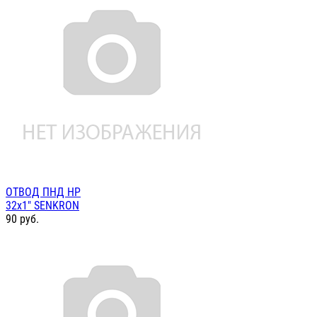
ОТВОД ПНД НР
32х1" SENKRON
90
руб.