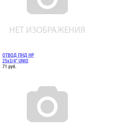
ОТВОД ПНД НР
25х3/4" UNIO
71
руб.