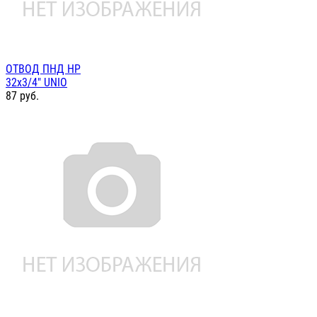
ОТВОД ПНД НР
32х3/4" UNIO
87
руб.