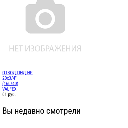
ОТВОД ПНД НР
20х3/4"
(160/40)
VALFEX
61
руб.
Вы недавно смотрели