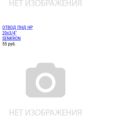
ОТВОД ПНД НР
20х3/4"
SENKRON
55
руб.