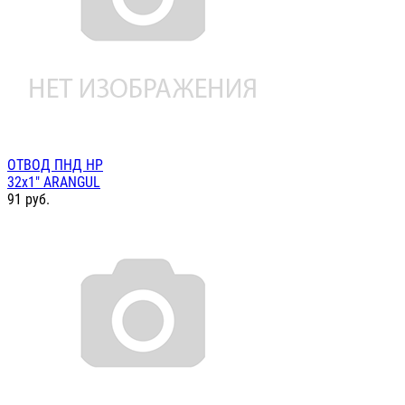
ОТВОД ПНД НР
32х1" ARANGUL
91
руб.