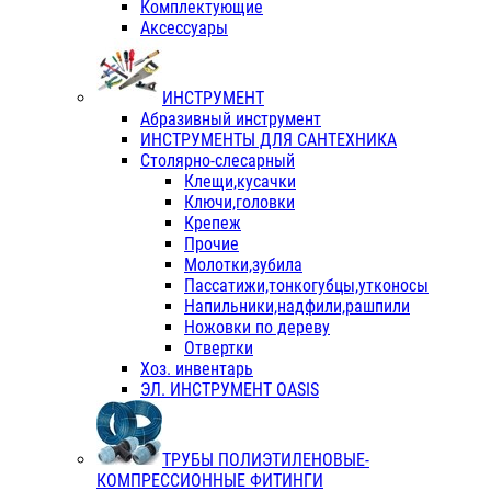
Комплектующие
Аксессуары
ИНСТРУМЕНТ
Абразивный инструмент
ИНСТРУМЕНТЫ ДЛЯ САНТЕХНИКА
Столярно-слесарный
Клещи,кусачки
Ключи,головки
Крепеж
Прочие
Молотки,зубила
Пассатижи,тонкогубцы,утконосы
Напильники,надфили,рашпили
Ножовки по дереву
Отвертки
Хоз. инвентарь
ЭЛ. ИНСТРУМЕНТ OASIS
ТРУБЫ ПОЛИЭТИЛЕНОВЫЕ-
КОМПРЕССИОННЫЕ ФИТИНГИ