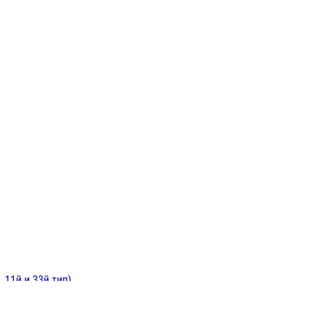
ИНИТЕЛЬНЫЕ
ОЙ
Е
 11й и 33й тип)