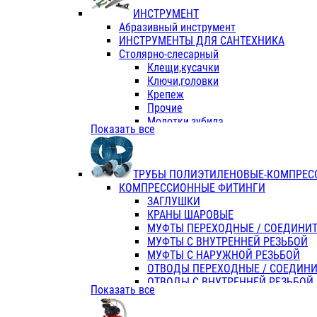
ИНСТРУМЕНТ
Абразивный инструмент
ИНСТРУМЕНТЫ ДЛЯ САНТЕХНИКА
Столярно-слесарный
Клещи,кусачки
Ключи,головки
Крепеж
Прочие
Молотки,зубила
Показать все
Пассатижи,тонкогубцы,утконосы
Напильники,надфили,рашпили
Ножовки по дереву
ТРУБЫ ПОЛИЭТИЛЕНОВЫЕ-КОМПРЕС
Отвертки
КОМПРЕССИОННЫЕ ФИТИНГИ
Хоз. инвентарь
ЗАГЛУШКИ
ЭЛ. ИНСТРУМЕНТ OASIS
КРАНЫ ШАРОВЫЕ
МУФТЫ ПЕРЕХОДНЫЕ / СОЕДИНИ
МУФТЫ С ВНУТРЕННЕЙ РЕЗЬБОЙ
МУФТЫ С НАРУЖНОЙ РЕЗЬБОЙ
ОТВОДЫ ПЕРЕХОДНЫЕ / СОЕДИН
ОТВОДЫ С ВНУТРЕННЕЙ РЕЗЬБОЙ
Показать все
ОТВОДЫ С НАРУЖНОЙ РЕЗЬБОЙ
СЕДЕЛКИ