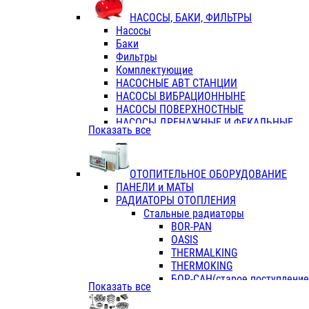
ФЛАНЦЫ / ВТУЛКИ
НАСОСЫ, БАКИ, ФИЛЬТРЫ
ТРОЙНИКИ ПЕРЕХОДНЫЕ / СОЕД
Насосы
ТРОЙНИКИ С ВНУТРЕННЕЙ РЕЗЬБ
Баки
ТРОЙНИКИ С НАРУЖНОЙ РЕЗЬБОЙ
Фильтры
КОЛЬЦА РЕЗИНОВЫЕ
Комплектующие
ТРУБЫ НАПОРНЫЕ
НАСОСНЫЕ АВТ СТАНЦИИ
ТРУБЫ ГОФРИРОВАННЫЕ ДВУХСЛ.
НАСОСЫ ВИБРАЦИОННЫНЕ
ТРУБЫ ПОЛИЭТИЛЕНОВЫЕ
НАСОСЫ ПОВЕРХНОСТНЫЕ
НАСОСЫ ДРЕНАЖНЫЕ И ФЕКАЛЬНЫЕ
Показать все
НАСОСЫ ПОВЫСИТ и ЦИРКУЛЯЦИОННЫ
НАСОСЫ СКВАЖИННЫЕ
ОТОПИТЕЛЬНОЕ ОБОРУДОВАНИЕ
ПАНЕЛИ и МАТЫ
РАДИАТОРЫ ОТОПЛЕНИЯ
Стальные радиаторы
BOR-PAN
OASIS
THERMALKING
THERMOKING
БОР-САН(старое поступление,
Показать все
БОРСАН
AZARIO