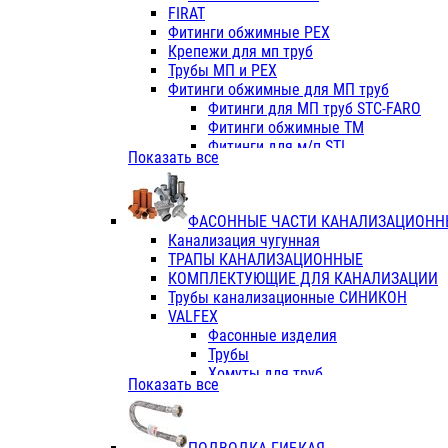
Фитинги ПП белые
FIRAT
Фитинги ПП белые
Фитинги обжимные PEX
Фитинги ППс металл.белые
Крепежи для мп труб
VALFEX
Трубы МП и PEX
Трубы PE-RT
Фитинги обжимные для МП труб
Трубы ПП водопровод белые
Фитинги для МП труб STC-FARO
Трубы ПП водопровод серые
Фитинги обжимные ТМ
Трубы армированные стекловолок
Фитинги для м/п STI
Показать все
Трубы армированные стекловолок
Фитинги для МП труб TITAN
Фитинги ПП серые
Фитинги для МП труб JIF
Краны
VALTEC
Фитинги с металл. серые
ФАСОННЫЕ ЧАСТИ КАНАЛИЗАЦИОНН
TK
Фитинги ПП (серые)
Канализация чугунная
VALFEX
Фитинги ПП белые
ТРАПЫ КАНАЛИЗАЦИОННЫЕ
Краны
КОМПЛЕКТУЮЩИЕ ДЛЯ КАНАЛИЗАЦИИ
Фитинги ПП (белые)
Трубы канализационные СИНИКОН
Фитинги ПП с металлом бел
VALFEX
ПК КОНТУР
Фасонные изделия
Краны полипропиленовые
Трубы
Трубы полипропиленивые
Хомуты для труб
Показать все
Труба PPR PN20
ПВХ (стройполимер)
Труба PPR-AL-PPR PN25(цент
Трубы
Труба PPR-GF-PPR PN25(арми
Фасонные изделия
Фитинги полипропиленовые