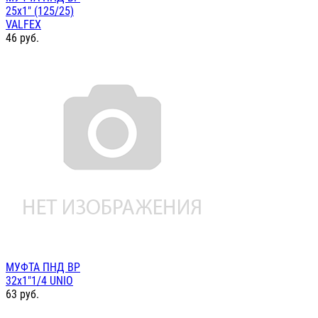
25х1" (125/25)
VALFEX
46
руб.
МУФТА ПНД ВР
32х1"1/4 UNIO
63
руб.