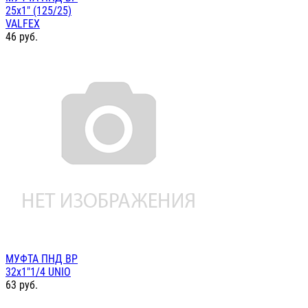
25х1" (125/25)
VALFEX
46
руб.
МУФТА ПНД ВР
32х1"1/4 UNIO
63
руб.