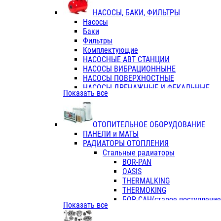
ФЛАНЦЫ / ВТУЛКИ
НАСОСЫ, БАКИ, ФИЛЬТРЫ
ТРОЙНИКИ ПЕРЕХОДНЫЕ / СОЕД
Насосы
ТРОЙНИКИ С ВНУТРЕННЕЙ РЕЗЬБ
Баки
ТРОЙНИКИ С НАРУЖНОЙ РЕЗЬБОЙ
Фильтры
КОЛЬЦА РЕЗИНОВЫЕ
Комплектующие
ТРУБЫ НАПОРНЫЕ
НАСОСНЫЕ АВТ СТАНЦИИ
ТРУБЫ ГОФРИРОВАННЫЕ ДВУХСЛ.
НАСОСЫ ВИБРАЦИОННЫНЕ
ТРУБЫ ПОЛИЭТИЛЕНОВЫЕ
НАСОСЫ ПОВЕРХНОСТНЫЕ
НАСОСЫ ДРЕНАЖНЫЕ И ФЕКАЛЬНЫЕ
Показать все
НАСОСЫ ПОВЫСИТ и ЦИРКУЛЯЦИОННЫ
НАСОСЫ СКВАЖИННЫЕ
ОТОПИТЕЛЬНОЕ ОБОРУДОВАНИЕ
ПАНЕЛИ и МАТЫ
РАДИАТОРЫ ОТОПЛЕНИЯ
Стальные радиаторы
BOR-PAN
OASIS
THERMALKING
THERMOKING
БОР-САН(старое поступление,
Показать все
БОРСАН
AZARIO