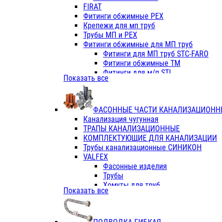
Фитинги ПП белые
FIRAT
Фитинги ПП белые
Фитинги обжимные PEX
Фитинги ППс металл.белые
Крепежи для мп труб
VALFEX
Трубы МП и PEX
Трубы PE-RT
Фитинги обжимные для МП труб
Трубы ПП водопровод белые
Фитинги для МП труб STC-FARO
Трубы ПП водопровод серые
Фитинги обжимные ТМ
Трубы армированные стекловолок
Фитинги для м/п STI
Показать все
Трубы армированные стекловолок
Фитинги для МП труб TITAN
Фитинги ПП серые
Фитинги для МП труб JIF
Краны
VALTEC
Фитинги с металл. серые
ФАСОННЫЕ ЧАСТИ КАНАЛИЗАЦИОНН
TK
Фитинги ПП (серые)
Канализация чугунная
VALFEX
Фитинги ПП белые
ТРАПЫ КАНАЛИЗАЦИОННЫЕ
Краны
КОМПЛЕКТУЮЩИЕ ДЛЯ КАНАЛИЗАЦИИ
Фитинги ПП (белые)
Трубы канализационные СИНИКОН
Фитинги ПП с металлом бел
VALFEX
ПК КОНТУР
Фасонные изделия
Краны полипропиленовые
Трубы
Трубы полипропиленивые
Хомуты для труб
Показать все
Труба PPR PN20
ПВХ (стройполимер)
Труба PPR-AL-PPR PN25(цент
Трубы
Труба PPR-GF-PPR PN25(арми
Фасонные изделия
Фитинги полипропиленовые