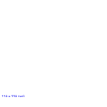
ИНИТЕЛЬНЫЕ
ОЙ
Е
 11й и 33й тип)