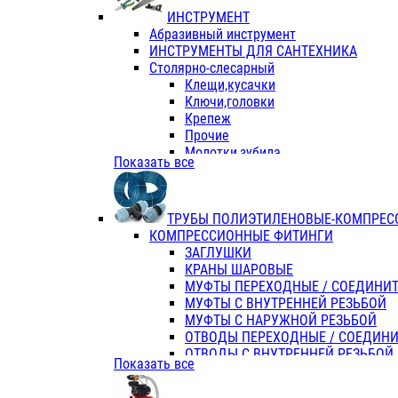
ИНСТРУМЕНТ
Абразивный инструмент
ИНСТРУМЕНТЫ ДЛЯ САНТЕХНИКА
Столярно-слесарный
Клещи,кусачки
Ключи,головки
Крепеж
Прочие
Молотки,зубила
Показать все
Пассатижи,тонкогубцы,утконосы
Напильники,надфили,рашпили
Ножовки по дереву
ТРУБЫ ПОЛИЭТИЛЕНОВЫЕ-КОМПРЕС
Отвертки
КОМПРЕССИОННЫЕ ФИТИНГИ
Хоз. инвентарь
ЗАГЛУШКИ
ЭЛ. ИНСТРУМЕНТ OASIS
КРАНЫ ШАРОВЫЕ
МУФТЫ ПЕРЕХОДНЫЕ / СОЕДИНИ
МУФТЫ С ВНУТРЕННЕЙ РЕЗЬБОЙ
МУФТЫ С НАРУЖНОЙ РЕЗЬБОЙ
ОТВОДЫ ПЕРЕХОДНЫЕ / СОЕДИН
ОТВОДЫ С ВНУТРЕННЕЙ РЕЗЬБОЙ
Показать все
ОТВОДЫ С НАРУЖНОЙ РЕЗЬБОЙ
СЕДЕЛКИ