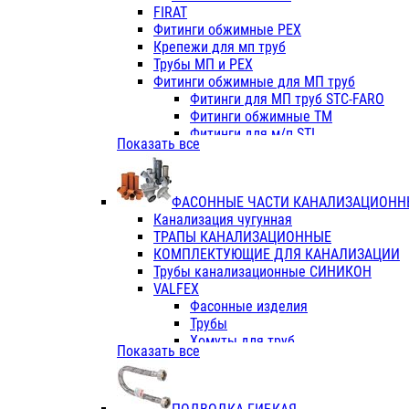
Фитинги ПП белые
FIRAT
Фитинги ПП белые
Фитинги обжимные PEX
Фитинги ППс металл.белые
Крепежи для мп труб
VALFEX
Трубы МП и PEX
Трубы PE-RT
Фитинги обжимные для МП труб
Трубы ПП водопровод белые
Фитинги для МП труб STC-FARO
Трубы ПП водопровод серые
Фитинги обжимные ТМ
Трубы армированные стекловолок
Фитинги для м/п STI
Показать все
Трубы армированные стекловолок
Фитинги для МП труб TITAN
Фитинги ПП серые
Фитинги для МП труб JIF
Краны
VALTEC
Фитинги с металл. серые
ФАСОННЫЕ ЧАСТИ КАНАЛИЗАЦИОНН
TK
Фитинги ПП (серые)
Канализация чугунная
VALFEX
Фитинги ПП белые
ТРАПЫ КАНАЛИЗАЦИОННЫЕ
Краны
КОМПЛЕКТУЮЩИЕ ДЛЯ КАНАЛИЗАЦИИ
Фитинги ПП (белые)
Трубы канализационные СИНИКОН
Фитинги ПП с металлом бел
VALFEX
ПК КОНТУР
Фасонные изделия
Краны полипропиленовые
Трубы
Трубы полипропиленивые
Хомуты для труб
Показать все
Труба PPR PN20
ПВХ (стройполимер)
Труба PPR-AL-PPR PN25(цент
Трубы
Труба PPR-GF-PPR PN25(арми
Фасонные изделия
Фитинги полипропиленовые