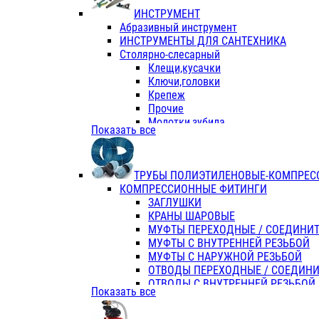
ИНСТРУМЕНТ
Абразивный инструмент
ИНСТРУМЕНТЫ ДЛЯ САНТЕХНИКА
Столярно-слесарный
Клещи,кусачки
Ключи,головки
Крепеж
Прочие
Молотки,зубила
Показать все
Пассатижи,тонкогубцы,утконосы
Напильники,надфили,рашпили
Ножовки по дереву
ТРУБЫ ПОЛИЭТИЛЕНОВЫЕ-КОМПРЕС
Отвертки
КОМПРЕССИОННЫЕ ФИТИНГИ
Хоз. инвентарь
ЗАГЛУШКИ
ЭЛ. ИНСТРУМЕНТ OASIS
КРАНЫ ШАРОВЫЕ
МУФТЫ ПЕРЕХОДНЫЕ / СОЕДИНИ
МУФТЫ С ВНУТРЕННЕЙ РЕЗЬБОЙ
МУФТЫ С НАРУЖНОЙ РЕЗЬБОЙ
ОТВОДЫ ПЕРЕХОДНЫЕ / СОЕДИН
ОТВОДЫ С ВНУТРЕННЕЙ РЕЗЬБОЙ
Показать все
ОТВОДЫ С НАРУЖНОЙ РЕЗЬБОЙ
СЕДЕЛКИ