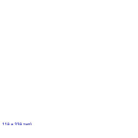
ИНИТЕЛЬНЫЕ
ОЙ
Е
 11й и 33й тип)