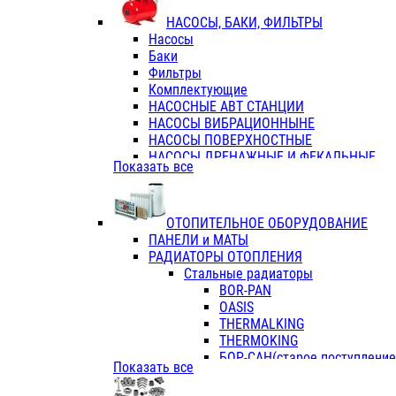
ФЛАНЦЫ / ВТУЛКИ
НАСОСЫ, БАКИ, ФИЛЬТРЫ
ТРОЙНИКИ ПЕРЕХОДНЫЕ / СОЕД
Насосы
ТРОЙНИКИ С ВНУТРЕННЕЙ РЕЗЬБ
Баки
ТРОЙНИКИ С НАРУЖНОЙ РЕЗЬБОЙ
Фильтры
КОЛЬЦА РЕЗИНОВЫЕ
Комплектующие
ТРУБЫ НАПОРНЫЕ
НАСОСНЫЕ АВТ СТАНЦИИ
ТРУБЫ ГОФРИРОВАННЫЕ ДВУХСЛ.
НАСОСЫ ВИБРАЦИОННЫНЕ
ТРУБЫ ПОЛИЭТИЛЕНОВЫЕ
НАСОСЫ ПОВЕРХНОСТНЫЕ
НАСОСЫ ДРЕНАЖНЫЕ И ФЕКАЛЬНЫЕ
Показать все
НАСОСЫ ПОВЫСИТ и ЦИРКУЛЯЦИОННЫ
НАСОСЫ СКВАЖИННЫЕ
ОТОПИТЕЛЬНОЕ ОБОРУДОВАНИЕ
ПАНЕЛИ и МАТЫ
РАДИАТОРЫ ОТОПЛЕНИЯ
Стальные радиаторы
BOR-PAN
OASIS
THERMALKING
THERMOKING
БОР-САН(старое поступление,
Показать все
БОРСАН
AZARIO