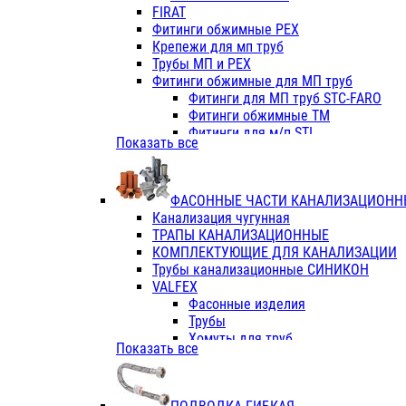
Фитинги ПП белые
FIRAT
Фитинги ПП белые
Фитинги обжимные PEX
Фитинги ППс металл.белые
Крепежи для мп труб
VALFEX
Трубы МП и PEX
Трубы PE-RT
Фитинги обжимные для МП труб
Трубы ПП водопровод белые
Фитинги для МП труб STC-FARO
Трубы ПП водопровод серые
Фитинги обжимные ТМ
Трубы армированные стекловолок
Фитинги для м/п STI
Показать все
Трубы армированные стекловолок
Фитинги для МП труб TITAN
Фитинги ПП серые
Фитинги для МП труб JIF
Краны
VALTEC
Фитинги с металл. серые
ФАСОННЫЕ ЧАСТИ КАНАЛИЗАЦИОНН
TK
Фитинги ПП (серые)
Канализация чугунная
VALFEX
Фитинги ПП белые
ТРАПЫ КАНАЛИЗАЦИОННЫЕ
Краны
КОМПЛЕКТУЮЩИЕ ДЛЯ КАНАЛИЗАЦИИ
Фитинги ПП (белые)
Трубы канализационные СИНИКОН
Фитинги ПП с металлом бел
VALFEX
ПК КОНТУР
Фасонные изделия
Краны полипропиленовые
Трубы
Трубы полипропиленивые
Хомуты для труб
Показать все
Труба PPR PN20
ПВХ (стройполимер)
Труба PPR-AL-PPR PN25(цент
Трубы
Труба PPR-GF-PPR PN25(арми
Фасонные изделия
Фитинги полипропиленовые