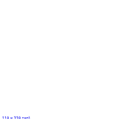
ИНИТЕЛЬНЫЕ
ОЙ
Е
 11й и 33й тип)