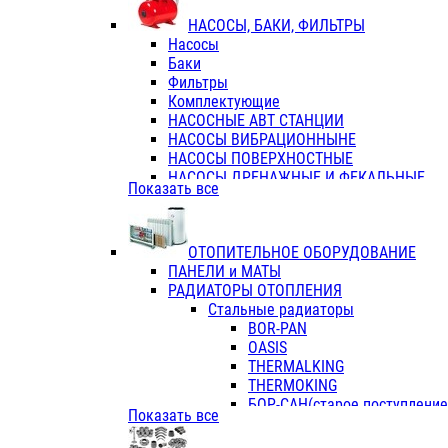
ФЛАНЦЫ / ВТУЛКИ
НАСОСЫ, БАКИ, ФИЛЬТРЫ
ТРОЙНИКИ ПЕРЕХОДНЫЕ / СОЕД
Насосы
ТРОЙНИКИ С ВНУТРЕННЕЙ РЕЗЬБ
Баки
ТРОЙНИКИ С НАРУЖНОЙ РЕЗЬБОЙ
Фильтры
КОЛЬЦА РЕЗИНОВЫЕ
Комплектующие
ТРУБЫ НАПОРНЫЕ
НАСОСНЫЕ АВТ СТАНЦИИ
ТРУБЫ ГОФРИРОВАННЫЕ ДВУХСЛ.
НАСОСЫ ВИБРАЦИОННЫНЕ
ТРУБЫ ПОЛИЭТИЛЕНОВЫЕ
НАСОСЫ ПОВЕРХНОСТНЫЕ
НАСОСЫ ДРЕНАЖНЫЕ И ФЕКАЛЬНЫЕ
Показать все
НАСОСЫ ПОВЫСИТ и ЦИРКУЛЯЦИОННЫ
НАСОСЫ СКВАЖИННЫЕ
ОТОПИТЕЛЬНОЕ ОБОРУДОВАНИЕ
ПАНЕЛИ и МАТЫ
РАДИАТОРЫ ОТОПЛЕНИЯ
Стальные радиаторы
BOR-PAN
OASIS
THERMALKING
THERMOKING
БОР-САН(старое поступление,
Показать все
БОРСАН
AZARIO