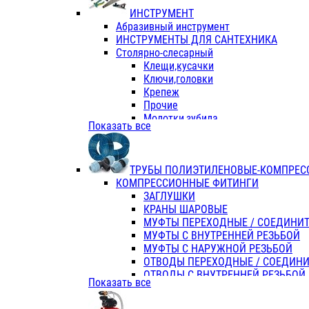
ИНСТРУМЕНТ
Абразивный инструмент
ИНСТРУМЕНТЫ ДЛЯ САНТЕХНИКА
Столярно-слесарный
Клещи,кусачки
Ключи,головки
Крепеж
Прочие
Молотки,зубила
Показать все
Пассатижи,тонкогубцы,утконосы
Напильники,надфили,рашпили
Ножовки по дереву
ТРУБЫ ПОЛИЭТИЛЕНОВЫЕ-КОМПРЕС
Отвертки
КОМПРЕССИОННЫЕ ФИТИНГИ
Хоз. инвентарь
ЗАГЛУШКИ
ЭЛ. ИНСТРУМЕНТ OASIS
КРАНЫ ШАРОВЫЕ
МУФТЫ ПЕРЕХОДНЫЕ / СОЕДИНИ
МУФТЫ С ВНУТРЕННЕЙ РЕЗЬБОЙ
МУФТЫ С НАРУЖНОЙ РЕЗЬБОЙ
ОТВОДЫ ПЕРЕХОДНЫЕ / СОЕДИН
ОТВОДЫ С ВНУТРЕННЕЙ РЕЗЬБОЙ
Показать все
ОТВОДЫ С НАРУЖНОЙ РЕЗЬБОЙ
СЕДЕЛКИ