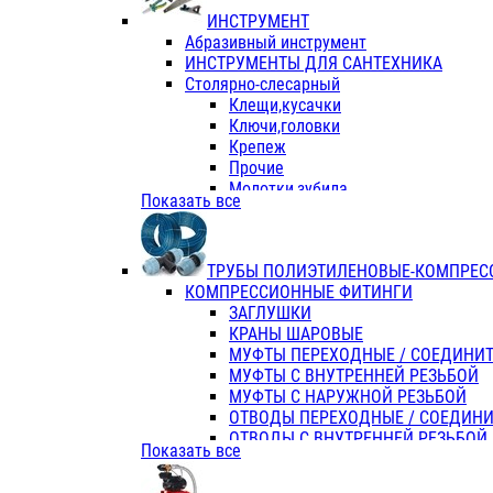
ИНСТРУМЕНТ
Абразивный инструмент
ИНСТРУМЕНТЫ ДЛЯ САНТЕХНИКА
Столярно-слесарный
Клещи,кусачки
Ключи,головки
Крепеж
Прочие
Молотки,зубила
Показать все
Пассатижи,тонкогубцы,утконосы
Напильники,надфили,рашпили
Ножовки по дереву
ТРУБЫ ПОЛИЭТИЛЕНОВЫЕ-КОМПРЕС
Отвертки
КОМПРЕССИОННЫЕ ФИТИНГИ
Хоз. инвентарь
ЗАГЛУШКИ
ЭЛ. ИНСТРУМЕНТ OASIS
КРАНЫ ШАРОВЫЕ
МУФТЫ ПЕРЕХОДНЫЕ / СОЕДИНИ
МУФТЫ С ВНУТРЕННЕЙ РЕЗЬБОЙ
МУФТЫ С НАРУЖНОЙ РЕЗЬБОЙ
ОТВОДЫ ПЕРЕХОДНЫЕ / СОЕДИН
ОТВОДЫ С ВНУТРЕННЕЙ РЕЗЬБОЙ
Показать все
ОТВОДЫ С НАРУЖНОЙ РЕЗЬБОЙ
СЕДЕЛКИ