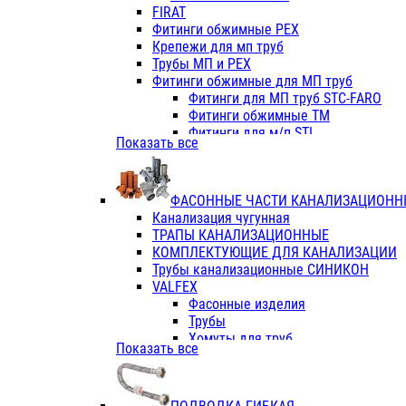
Фитинги ПП белые
FIRAT
Фитинги ПП белые
Фитинги обжимные PEX
Фитинги ППс металл.белые
Крепежи для мп труб
VALFEX
Трубы МП и PEX
Трубы PE-RT
Фитинги обжимные для МП труб
Трубы ПП водопровод белые
Фитинги для МП труб STC-FARO
Трубы ПП водопровод серые
Фитинги обжимные ТМ
Трубы армированные стекловолок
Фитинги для м/п STI
Показать все
Трубы армированные стекловолок
Фитинги для МП труб TITAN
Фитинги ПП серые
Фитинги для МП труб JIF
Краны
VALTEC
Фитинги с металл. серые
ФАСОННЫЕ ЧАСТИ КАНАЛИЗАЦИОНН
TK
Фитинги ПП (серые)
Канализация чугунная
VALFEX
Фитинги ПП белые
ТРАПЫ КАНАЛИЗАЦИОННЫЕ
Краны
КОМПЛЕКТУЮЩИЕ ДЛЯ КАНАЛИЗАЦИИ
Фитинги ПП (белые)
Трубы канализационные СИНИКОН
Фитинги ПП с металлом бел
VALFEX
ПК КОНТУР
Фасонные изделия
Краны полипропиленовые
Трубы
Трубы полипропиленивые
Хомуты для труб
Показать все
Труба PPR PN20
ПВХ (стройполимер)
Труба PPR-AL-PPR PN25(цент
Трубы
Труба PPR-GF-PPR PN25(арми
Фасонные изделия
Фитинги полипропиленовые