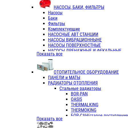
ФЛАНЦЫ / ВТУЛКИ
НАСОСЫ, БАКИ, ФИЛЬТРЫ
ТРОЙНИКИ ПЕРЕХОДНЫЕ / СОЕД
Насосы
ТРОЙНИКИ С ВНУТРЕННЕЙ РЕЗЬБ
Баки
ТРОЙНИКИ С НАРУЖНОЙ РЕЗЬБОЙ
Фильтры
КОЛЬЦА РЕЗИНОВЫЕ
Комплектующие
ТРУБЫ НАПОРНЫЕ
НАСОСНЫЕ АВТ СТАНЦИИ
ТРУБЫ ГОФРИРОВАННЫЕ ДВУХСЛ.
НАСОСЫ ВИБРАЦИОННЫНЕ
ТРУБЫ ПОЛИЭТИЛЕНОВЫЕ
НАСОСЫ ПОВЕРХНОСТНЫЕ
НАСОСЫ ДРЕНАЖНЫЕ И ФЕКАЛЬНЫЕ
Показать все
НАСОСЫ ПОВЫСИТ и ЦИРКУЛЯЦИОННЫ
НАСОСЫ СКВАЖИННЫЕ
ОТОПИТЕЛЬНОЕ ОБОРУДОВАНИЕ
ПАНЕЛИ и МАТЫ
РАДИАТОРЫ ОТОПЛЕНИЯ
Стальные радиаторы
BOR-PAN
OASIS
THERMALKING
THERMOKING
БОР-САН(старое поступление,
Показать все
БОРСАН
AZARIO