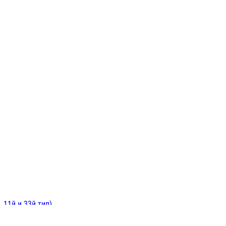
ИНИТЕЛЬНЫЕ
ОЙ
Е
 11й и 33й тип)