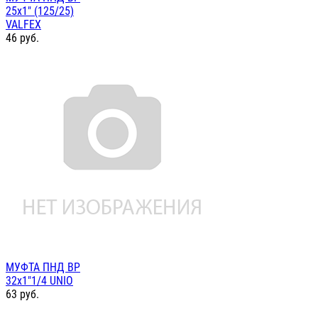
25х1" (125/25)
VALFEX
46
руб.
МУФТА ПНД ВР
32х1"1/4 UNIO
63
руб.