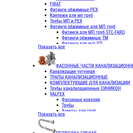
Фитинги ПП белые
FIRAT
Фитинги ПП белые
Фитинги обжимные PEX
Фитинги ППс металл.белые
Крепежи для мп труб
VALFEX
Трубы МП и PEX
Трубы PE-RT
Фитинги обжимные для МП труб
Трубы ПП водопровод белые
Фитинги для МП труб STC-FARO
Трубы ПП водопровод серые
Фитинги обжимные ТМ
Трубы армированные стекловолок
Фитинги для м/п STI
Показать все
Трубы армированные стекловолок
Фитинги для МП труб TITAN
Фитинги ПП серые
Фитинги для МП труб JIF
Краны
VALTEC
Фитинги с металл. серые
ФАСОННЫЕ ЧАСТИ КАНАЛИЗАЦИОНН
TK
Фитинги ПП (серые)
Канализация чугунная
VALFEX
Фитинги ПП белые
ТРАПЫ КАНАЛИЗАЦИОННЫЕ
Краны
КОМПЛЕКТУЮЩИЕ ДЛЯ КАНАЛИЗАЦИИ
Фитинги ПП (белые)
Трубы канализационные СИНИКОН
Фитинги ПП с металлом бел
VALFEX
ПК КОНТУР
Фасонные изделия
Краны полипропиленовые
Трубы
Трубы полипропиленивые
Хомуты для труб
Показать все
Труба PPR PN20
ПВХ (стройполимер)
Труба PPR-AL-PPR PN25(цент
Трубы
Труба PPR-GF-PPR PN25(арми
Фасонные изделия
Фитинги полипропиленовые