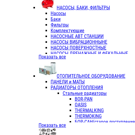
ФЛАНЦЫ / ВТУЛКИ
НАСОСЫ, БАКИ, ФИЛЬТРЫ
ТРОЙНИКИ ПЕРЕХОДНЫЕ / СОЕД
Насосы
ТРОЙНИКИ С ВНУТРЕННЕЙ РЕЗЬБ
Баки
ТРОЙНИКИ С НАРУЖНОЙ РЕЗЬБОЙ
Фильтры
КОЛЬЦА РЕЗИНОВЫЕ
Комплектующие
ТРУБЫ НАПОРНЫЕ
НАСОСНЫЕ АВТ СТАНЦИИ
ТРУБЫ ГОФРИРОВАННЫЕ ДВУХСЛ.
НАСОСЫ ВИБРАЦИОННЫНЕ
ТРУБЫ ПОЛИЭТИЛЕНОВЫЕ
НАСОСЫ ПОВЕРХНОСТНЫЕ
НАСОСЫ ДРЕНАЖНЫЕ И ФЕКАЛЬНЫЕ
Показать все
НАСОСЫ ПОВЫСИТ и ЦИРКУЛЯЦИОННЫ
НАСОСЫ СКВАЖИННЫЕ
ОТОПИТЕЛЬНОЕ ОБОРУДОВАНИЕ
ПАНЕЛИ и МАТЫ
РАДИАТОРЫ ОТОПЛЕНИЯ
Стальные радиаторы
BOR-PAN
OASIS
THERMALKING
THERMOKING
БОР-САН(старое поступление,
Показать все
БОРСАН
AZARIO