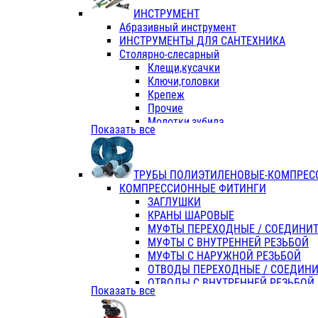
ИНСТРУМЕНТ
Абразивный инструмент
ИНСТРУМЕНТЫ ДЛЯ САНТЕХНИКА
Столярно-слесарный
Клещи,кусачки
Ключи,головки
Крепеж
Прочие
Молотки,зубила
Показать все
Пассатижи,тонкогубцы,утконосы
Напильники,надфили,рашпили
Ножовки по дереву
ТРУБЫ ПОЛИЭТИЛЕНОВЫЕ-КОМПРЕС
Отвертки
КОМПРЕССИОННЫЕ ФИТИНГИ
Хоз. инвентарь
ЗАГЛУШКИ
ЭЛ. ИНСТРУМЕНТ OASIS
КРАНЫ ШАРОВЫЕ
МУФТЫ ПЕРЕХОДНЫЕ / СОЕДИНИ
МУФТЫ С ВНУТРЕННЕЙ РЕЗЬБОЙ
МУФТЫ С НАРУЖНОЙ РЕЗЬБОЙ
ОТВОДЫ ПЕРЕХОДНЫЕ / СОЕДИН
ОТВОДЫ С ВНУТРЕННЕЙ РЕЗЬБОЙ
Показать все
ОТВОДЫ С НАРУЖНОЙ РЕЗЬБОЙ
СЕДЕЛКИ