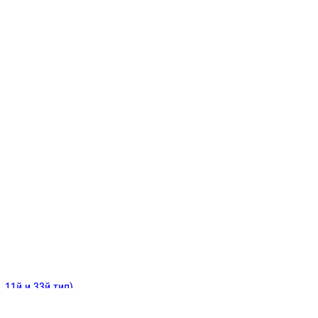
ИНИТЕЛЬНЫЕ
ОЙ
Е
 11й и 33й тип)