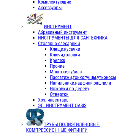
Комплектующие
Аксессуары
ИНСТРУМЕНТ
Абразивный инструмент
ИНСТРУМЕНТЫ ДЛЯ САНТЕХНИКА
Столярно-слесарный
Клещи,кусачки
Ключи,головки
Крепеж
Прочие
Молотки,зубила
Пассатижи,тонкогубцы,утконосы
Напильники,надфили,рашпили
Ножовки по дереву
Отвертки
Хоз. инвентарь
ЭЛ. ИНСТРУМЕНТ OASIS
ТРУБЫ ПОЛИЭТИЛЕНОВЫЕ-
КОМПРЕССИОННЫЕ ФИТИНГИ