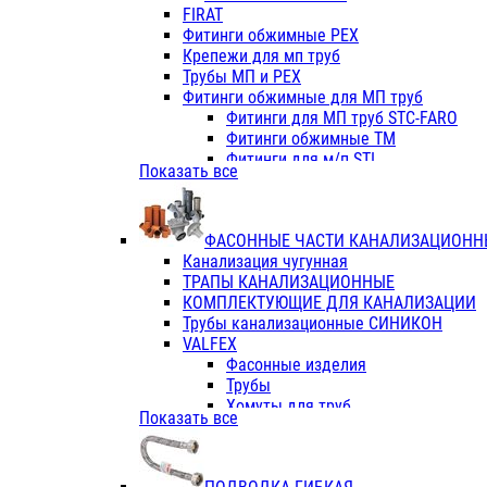
Фитинги ПП белые
FIRAT
Фитинги ПП белые
Фитинги обжимные PEX
Фитинги ППс металл.белые
Крепежи для мп труб
VALFEX
Трубы МП и PEX
Трубы PE-RT
Фитинги обжимные для МП труб
Трубы ПП водопровод белые
Фитинги для МП труб STC-FARO
Трубы ПП водопровод серые
Фитинги обжимные ТМ
Трубы армированные стекловолок
Фитинги для м/п STI
Показать все
Трубы армированные стекловолок
Фитинги для МП труб TITAN
Фитинги ПП серые
Фитинги для МП труб JIF
Краны
VALTEC
Фитинги с металл. серые
ФАСОННЫЕ ЧАСТИ КАНАЛИЗАЦИОНН
TK
Фитинги ПП (серые)
Канализация чугунная
VALFEX
Фитинги ПП белые
ТРАПЫ КАНАЛИЗАЦИОННЫЕ
Краны
КОМПЛЕКТУЮЩИЕ ДЛЯ КАНАЛИЗАЦИИ
Фитинги ПП (белые)
Трубы канализационные СИНИКОН
Фитинги ПП с металлом бел
VALFEX
ПК КОНТУР
Фасонные изделия
Краны полипропиленовые
Трубы
Трубы полипропиленивые
Хомуты для труб
Показать все
Труба PPR PN20
ПВХ (стройполимер)
Труба PPR-AL-PPR PN25(цент
Трубы
Труба PPR-GF-PPR PN25(арми
Фасонные изделия
Фитинги полипропиленовые