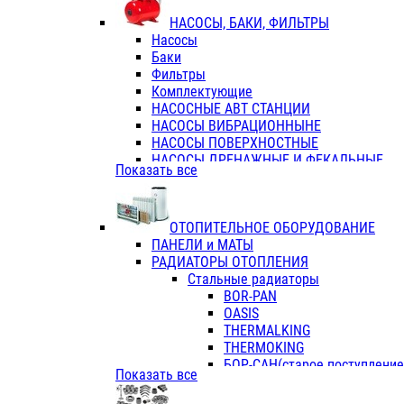
ФЛАНЦЫ / ВТУЛКИ
НАСОСЫ, БАКИ, ФИЛЬТРЫ
ТРОЙНИКИ ПЕРЕХОДНЫЕ / СОЕД
Насосы
ТРОЙНИКИ С ВНУТРЕННЕЙ РЕЗЬБ
Баки
ТРОЙНИКИ С НАРУЖНОЙ РЕЗЬБОЙ
Фильтры
КОЛЬЦА РЕЗИНОВЫЕ
Комплектующие
ТРУБЫ НАПОРНЫЕ
НАСОСНЫЕ АВТ СТАНЦИИ
ТРУБЫ ГОФРИРОВАННЫЕ ДВУХСЛ.
НАСОСЫ ВИБРАЦИОННЫНЕ
ТРУБЫ ПОЛИЭТИЛЕНОВЫЕ
НАСОСЫ ПОВЕРХНОСТНЫЕ
НАСОСЫ ДРЕНАЖНЫЕ И ФЕКАЛЬНЫЕ
Показать все
НАСОСЫ ПОВЫСИТ и ЦИРКУЛЯЦИОННЫ
НАСОСЫ СКВАЖИННЫЕ
ОТОПИТЕЛЬНОЕ ОБОРУДОВАНИЕ
ПАНЕЛИ и МАТЫ
РАДИАТОРЫ ОТОПЛЕНИЯ
Стальные радиаторы
BOR-PAN
OASIS
THERMALKING
THERMOKING
БОР-САН(старое поступление,
Показать все
БОРСАН
AZARIO