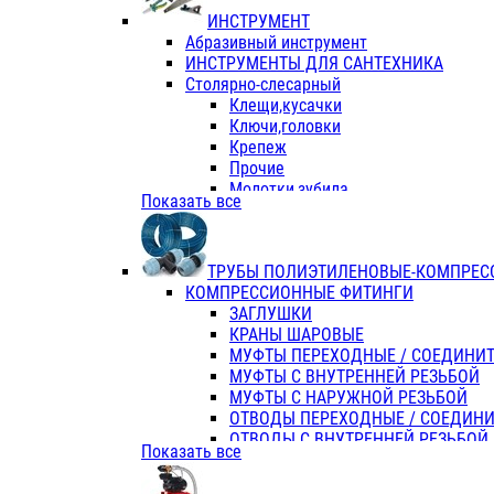
ИНСТРУМЕНТ
Абразивный инструмент
ИНСТРУМЕНТЫ ДЛЯ САНТЕХНИКА
Столярно-слесарный
Клещи,кусачки
Ключи,головки
Крепеж
Прочие
Молотки,зубила
Показать все
Пассатижи,тонкогубцы,утконосы
Напильники,надфили,рашпили
Ножовки по дереву
ТРУБЫ ПОЛИЭТИЛЕНОВЫЕ-КОМПРЕС
Отвертки
КОМПРЕССИОННЫЕ ФИТИНГИ
Хоз. инвентарь
ЗАГЛУШКИ
ЭЛ. ИНСТРУМЕНТ OASIS
КРАНЫ ШАРОВЫЕ
МУФТЫ ПЕРЕХОДНЫЕ / СОЕДИНИ
МУФТЫ С ВНУТРЕННЕЙ РЕЗЬБОЙ
МУФТЫ С НАРУЖНОЙ РЕЗЬБОЙ
ОТВОДЫ ПЕРЕХОДНЫЕ / СОЕДИН
ОТВОДЫ С ВНУТРЕННЕЙ РЕЗЬБОЙ
Показать все
ОТВОДЫ С НАРУЖНОЙ РЕЗЬБОЙ
СЕДЕЛКИ