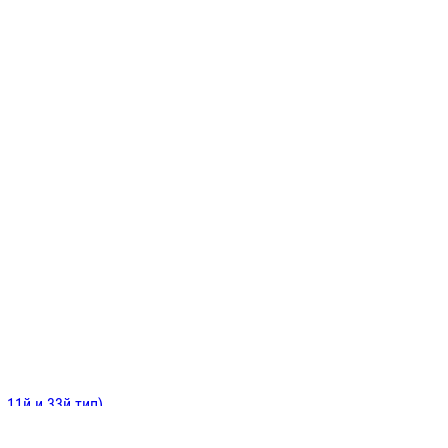
ИНИТЕЛЬНЫЕ
ОЙ
Е
 11й и 33й тип)