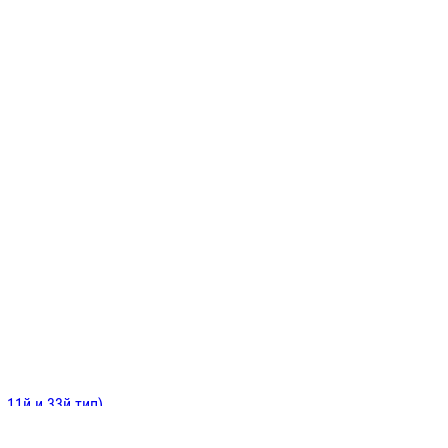
ИНИТЕЛЬНЫЕ
ОЙ
Е
 11й и 33й тип)