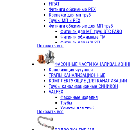
Фитинги ПП белые
FIRAT
Фитинги ПП белые
Фитинги обжимные PEX
Фитинги ППс металл.белые
Крепежи для мп труб
VALFEX
Трубы МП и PEX
Трубы PE-RT
Фитинги обжимные для МП труб
Трубы ПП водопровод белые
Фитинги для МП труб STC-FARO
Трубы ПП водопровод серые
Фитинги обжимные ТМ
Трубы армированные стекловолок
Фитинги для м/п STI
Показать все
Трубы армированные стекловолок
Фитинги для МП труб TITAN
Фитинги ПП серые
Фитинги для МП труб JIF
Краны
VALTEC
Фитинги с металл. серые
ФАСОННЫЕ ЧАСТИ КАНАЛИЗАЦИОНН
TK
Фитинги ПП (серые)
Канализация чугунная
VALFEX
Фитинги ПП белые
ТРАПЫ КАНАЛИЗАЦИОННЫЕ
Краны
КОМПЛЕКТУЮЩИЕ ДЛЯ КАНАЛИЗАЦИИ
Фитинги ПП (белые)
Трубы канализационные СИНИКОН
Фитинги ПП с металлом бел
VALFEX
ПК КОНТУР
Фасонные изделия
Краны полипропиленовые
Трубы
Трубы полипропиленивые
Хомуты для труб
Показать все
Труба PPR PN20
ПВХ (стройполимер)
Труба PPR-AL-PPR PN25(цент
Трубы
Труба PPR-GF-PPR PN25(арми
Фасонные изделия
Фитинги полипропиленовые