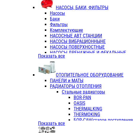
ФЛАНЦЫ / ВТУЛКИ
НАСОСЫ, БАКИ, ФИЛЬТРЫ
ТРОЙНИКИ ПЕРЕХОДНЫЕ / СОЕД
Насосы
ТРОЙНИКИ С ВНУТРЕННЕЙ РЕЗЬБ
Баки
ТРОЙНИКИ С НАРУЖНОЙ РЕЗЬБОЙ
Фильтры
КОЛЬЦА РЕЗИНОВЫЕ
Комплектующие
ТРУБЫ НАПОРНЫЕ
НАСОСНЫЕ АВТ СТАНЦИИ
ТРУБЫ ГОФРИРОВАННЫЕ ДВУХСЛ.
НАСОСЫ ВИБРАЦИОННЫНЕ
ТРУБЫ ПОЛИЭТИЛЕНОВЫЕ
НАСОСЫ ПОВЕРХНОСТНЫЕ
НАСОСЫ ДРЕНАЖНЫЕ И ФЕКАЛЬНЫЕ
Показать все
НАСОСЫ ПОВЫСИТ и ЦИРКУЛЯЦИОННЫ
НАСОСЫ СКВАЖИННЫЕ
ОТОПИТЕЛЬНОЕ ОБОРУДОВАНИЕ
ПАНЕЛИ и МАТЫ
РАДИАТОРЫ ОТОПЛЕНИЯ
Стальные радиаторы
BOR-PAN
OASIS
THERMALKING
THERMOKING
БОР-САН(старое поступление,
Показать все
БОРСАН
AZARIO