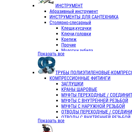
ИНСТРУМЕНТ
Абразивный инструмент
ИНСТРУМЕНТЫ ДЛЯ САНТЕХНИКА
Столярно-слесарный
Клещи,кусачки
Ключи,головки
Крепеж
Прочие
Молотки,зубила
Показать все
Пассатижи,тонкогубцы,утконосы
Напильники,надфили,рашпили
Ножовки по дереву
ТРУБЫ ПОЛИЭТИЛЕНОВЫЕ-КОМПРЕС
Отвертки
КОМПРЕССИОННЫЕ ФИТИНГИ
Хоз. инвентарь
ЗАГЛУШКИ
ЭЛ. ИНСТРУМЕНТ OASIS
КРАНЫ ШАРОВЫЕ
МУФТЫ ПЕРЕХОДНЫЕ / СОЕДИНИ
МУФТЫ С ВНУТРЕННЕЙ РЕЗЬБОЙ
МУФТЫ С НАРУЖНОЙ РЕЗЬБОЙ
ОТВОДЫ ПЕРЕХОДНЫЕ / СОЕДИН
ОТВОДЫ С ВНУТРЕННЕЙ РЕЗЬБОЙ
Показать все
ОТВОДЫ С НАРУЖНОЙ РЕЗЬБОЙ
СЕДЕЛКИ