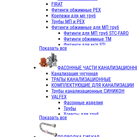
Фитинги ПП белые
FIRAT
Фитинги ПП белые
Фитинги обжимные PEX
Фитинги ППс металл.белые
Крепежи для мп труб
VALFEX
Трубы МП и PEX
Трубы PE-RT
Фитинги обжимные для МП труб
Трубы ПП водопровод белые
Фитинги для МП труб STC-FARO
Трубы ПП водопровод серые
Фитинги обжимные ТМ
Трубы армированные стекловолок
Фитинги для м/п STI
Показать все
Трубы армированные стекловолок
Фитинги для МП труб TITAN
Фитинги ПП серые
Фитинги для МП труб JIF
Краны
VALTEC
Фитинги с металл. серые
ФАСОННЫЕ ЧАСТИ КАНАЛИЗАЦИОНН
TK
Фитинги ПП (серые)
Канализация чугунная
VALFEX
Фитинги ПП белые
ТРАПЫ КАНАЛИЗАЦИОННЫЕ
Краны
КОМПЛЕКТУЮЩИЕ ДЛЯ КАНАЛИЗАЦИИ
Фитинги ПП (белые)
Трубы канализационные СИНИКОН
Фитинги ПП с металлом бел
VALFEX
ПК КОНТУР
Фасонные изделия
Краны полипропиленовые
Трубы
Трубы полипропиленивые
Хомуты для труб
Показать все
Труба PPR PN20
ПВХ (стройполимер)
Труба PPR-AL-PPR PN25(цент
Трубы
Труба PPR-GF-PPR PN25(арми
Фасонные изделия
Фитинги полипропиленовые