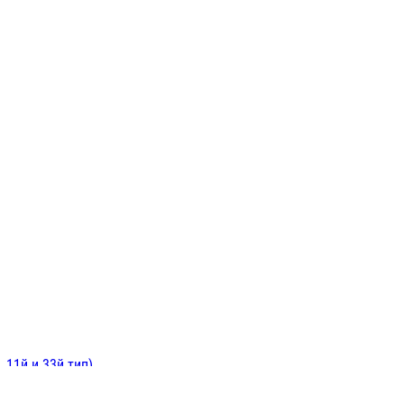
ИНИТЕЛЬНЫЕ
ОЙ
Е
 11й и 33й тип)