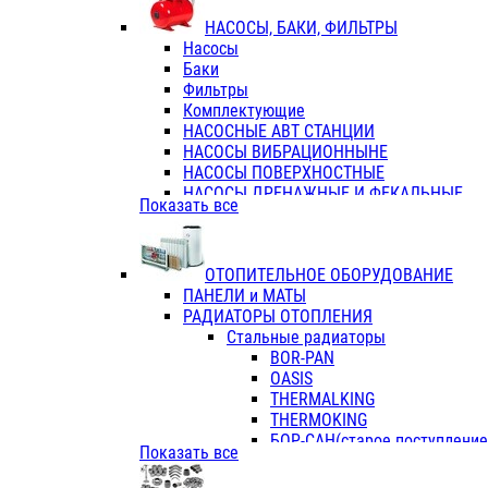
ФЛАНЦЫ / ВТУЛКИ
НАСОСЫ, БАКИ, ФИЛЬТРЫ
ТРОЙНИКИ ПЕРЕХОДНЫЕ / СОЕД
Насосы
ТРОЙНИКИ С ВНУТРЕННЕЙ РЕЗЬБ
Баки
ТРОЙНИКИ С НАРУЖНОЙ РЕЗЬБОЙ
Фильтры
КОЛЬЦА РЕЗИНОВЫЕ
Комплектующие
ТРУБЫ НАПОРНЫЕ
НАСОСНЫЕ АВТ СТАНЦИИ
ТРУБЫ ГОФРИРОВАННЫЕ ДВУХСЛ.
НАСОСЫ ВИБРАЦИОННЫНЕ
ТРУБЫ ПОЛИЭТИЛЕНОВЫЕ
НАСОСЫ ПОВЕРХНОСТНЫЕ
НАСОСЫ ДРЕНАЖНЫЕ И ФЕКАЛЬНЫЕ
Показать все
НАСОСЫ ПОВЫСИТ и ЦИРКУЛЯЦИОННЫ
НАСОСЫ СКВАЖИННЫЕ
ОТОПИТЕЛЬНОЕ ОБОРУДОВАНИЕ
ПАНЕЛИ и МАТЫ
РАДИАТОРЫ ОТОПЛЕНИЯ
Стальные радиаторы
BOR-PAN
OASIS
THERMALKING
THERMOKING
БОР-САН(старое поступление,
Показать все
БОРСАН
AZARIO