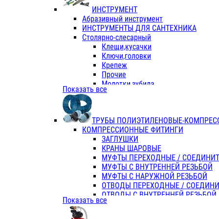
ИНСТРУМЕНТ
Абразивный инструмент
ИНСТРУМЕНТЫ ДЛЯ САНТЕХНИКА
Столярно-слесарный
Клещи,кусачки
Ключи,головки
Крепеж
Прочие
Молотки,зубила
Показать все
Пассатижи,тонкогубцы,утконосы
Напильники,надфили,рашпили
Ножовки по дереву
ТРУБЫ ПОЛИЭТИЛЕНОВЫЕ-КОМПРЕС
Отвертки
КОМПРЕССИОННЫЕ ФИТИНГИ
Хоз. инвентарь
ЗАГЛУШКИ
ЭЛ. ИНСТРУМЕНТ OASIS
КРАНЫ ШАРОВЫЕ
МУФТЫ ПЕРЕХОДНЫЕ / СОЕДИНИ
МУФТЫ С ВНУТРЕННЕЙ РЕЗЬБОЙ
МУФТЫ С НАРУЖНОЙ РЕЗЬБОЙ
ОТВОДЫ ПЕРЕХОДНЫЕ / СОЕДИН
ОТВОДЫ С ВНУТРЕННЕЙ РЕЗЬБОЙ
Показать все
ОТВОДЫ С НАРУЖНОЙ РЕЗЬБОЙ
СЕДЕЛКИ