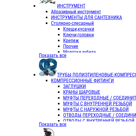
ИНСТРУМЕНТ
Абразивный инструмент
ИНСТРУМЕНТЫ ДЛЯ САНТЕХНИКА
Столярно-слесарный
Клещи,кусачки
Ключи,головки
Крепеж
Прочие
Молотки,зубила
Показать все
Пассатижи,тонкогубцы,утконосы
Напильники,надфили,рашпили
Ножовки по дереву
ТРУБЫ ПОЛИЭТИЛЕНОВЫЕ-КОМПРЕС
Отвертки
КОМПРЕССИОННЫЕ ФИТИНГИ
Хоз. инвентарь
ЗАГЛУШКИ
ЭЛ. ИНСТРУМЕНТ OASIS
КРАНЫ ШАРОВЫЕ
МУФТЫ ПЕРЕХОДНЫЕ / СОЕДИНИ
МУФТЫ С ВНУТРЕННЕЙ РЕЗЬБОЙ
МУФТЫ С НАРУЖНОЙ РЕЗЬБОЙ
ОТВОДЫ ПЕРЕХОДНЫЕ / СОЕДИН
ОТВОДЫ С ВНУТРЕННЕЙ РЕЗЬБОЙ
Показать все
ОТВОДЫ С НАРУЖНОЙ РЕЗЬБОЙ
СЕДЕЛКИ