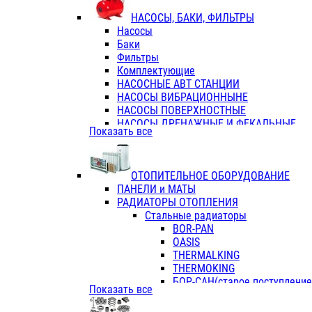
ФЛАНЦЫ / ВТУЛКИ
НАСОСЫ, БАКИ, ФИЛЬТРЫ
ТРОЙНИКИ ПЕРЕХОДНЫЕ / СОЕД
Насосы
ТРОЙНИКИ С ВНУТРЕННЕЙ РЕЗЬБ
Баки
ТРОЙНИКИ С НАРУЖНОЙ РЕЗЬБОЙ
Фильтры
КОЛЬЦА РЕЗИНОВЫЕ
Комплектующие
ТРУБЫ НАПОРНЫЕ
НАСОСНЫЕ АВТ СТАНЦИИ
ТРУБЫ ГОФРИРОВАННЫЕ ДВУХСЛ.
НАСОСЫ ВИБРАЦИОННЫНЕ
ТРУБЫ ПОЛИЭТИЛЕНОВЫЕ
НАСОСЫ ПОВЕРХНОСТНЫЕ
НАСОСЫ ДРЕНАЖНЫЕ И ФЕКАЛЬНЫЕ
Показать все
НАСОСЫ ПОВЫСИТ и ЦИРКУЛЯЦИОННЫ
НАСОСЫ СКВАЖИННЫЕ
ОТОПИТЕЛЬНОЕ ОБОРУДОВАНИЕ
ПАНЕЛИ и МАТЫ
РАДИАТОРЫ ОТОПЛЕНИЯ
Стальные радиаторы
BOR-PAN
OASIS
THERMALKING
THERMOKING
БОР-САН(старое поступление,
Показать все
БОРСАН
AZARIO