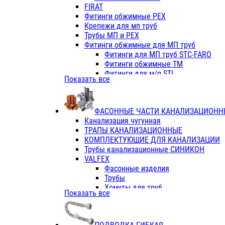
Фитинги ПП белые
FIRAT
Фитинги ПП белые
Фитинги обжимные PEX
Фитинги ППс металл.белые
Крепежи для мп труб
VALFEX
Трубы МП и PEX
Трубы PE-RT
Фитинги обжимные для МП труб
Трубы ПП водопровод белые
Фитинги для МП труб STC-FARO
Трубы ПП водопровод серые
Фитинги обжимные ТМ
Трубы армированные стекловолок
Фитинги для м/п STI
Показать все
Трубы армированные стекловолок
Фитинги для МП труб TITAN
Фитинги ПП серые
Фитинги для МП труб JIF
Краны
VALTEC
Фитинги с металл. серые
ФАСОННЫЕ ЧАСТИ КАНАЛИЗАЦИОНН
TK
Фитинги ПП (серые)
Канализация чугунная
VALFEX
Фитинги ПП белые
ТРАПЫ КАНАЛИЗАЦИОННЫЕ
Краны
КОМПЛЕКТУЮЩИЕ ДЛЯ КАНАЛИЗАЦИИ
Фитинги ПП (белые)
Трубы канализационные СИНИКОН
Фитинги ПП с металлом бел
VALFEX
ПК КОНТУР
Фасонные изделия
Краны полипропиленовые
Трубы
Трубы полипропиленивые
Хомуты для труб
Показать все
Труба PPR PN20
ПВХ (стройполимер)
Труба PPR-AL-PPR PN25(цент
Трубы
Труба PPR-GF-PPR PN25(арми
Фасонные изделия
Фитинги полипропиленовые