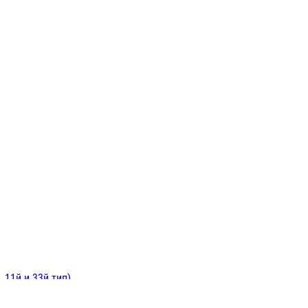
ИНИТЕЛЬНЫЕ
ОЙ
Е
 11й и 33й тип)