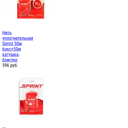
Нить
уплотнительная
Sprint 50м
бокс+50м
катушка,
блистер
396
руб.