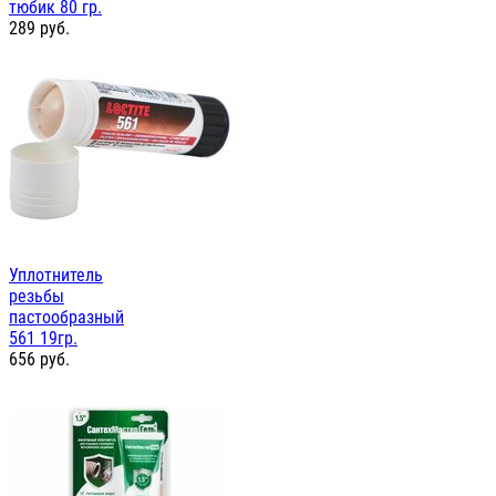
тюбик 80 гр.
289
руб.
Уплотнитель
резьбы
пастообразный
561 19гр.
656
руб.