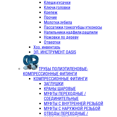
Клещи,кусачки
Ключи,головки
Крепеж
Прочие
Молотки,зубила
Пассатижи,тонкогубцы,утконосы
Напильники,надфили,рашпили
Ножовки по дереву
Отвертки
Хоз. инвентарь
ЭЛ. ИНСТРУМЕНТ OASIS
ТРУБЫ ПОЛИЭТИЛЕНОВЫЕ-
КОМПРЕССИОННЫЕ ФИТИНГИ
КОМПРЕССИОННЫЕ ФИТИНГИ
ЗАГЛУШКИ
КРАНЫ ШАРОВЫЕ
МУФТЫ ПЕРЕХОДНЫЕ /
СОЕДИНИТЕЛЬНЫЕ
МУФТЫ С ВНУТРЕННЕЙ РЕЗЬБОЙ
МУФТЫ С НАРУЖНОЙ РЕЗЬБОЙ
ОТВОДЫ ПЕРЕХОДНЫЕ /