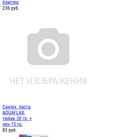
блистер
236
руб.
Сантех. паста
AQUAFLAX,
тюбик 30 гр. +
лен 15 гр.
83
руб.