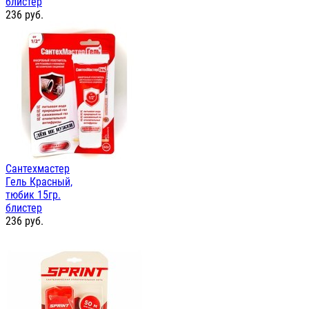
блистер
236
руб.
Сантехмастер
Гель Красный,
тюбик 15гр.
блистер
236
руб.