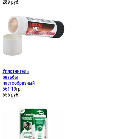
289
руб.
Уплотнитель
резьбы
пастообразный
561 19гр.
656
руб.