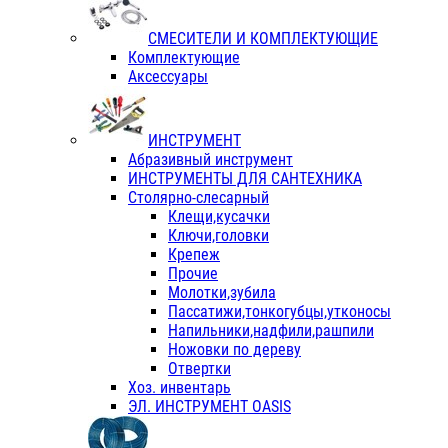
СМЕСИТЕЛИ И КОМПЛЕКТУЮЩИЕ
Комплектующие
Аксессуары
ИНСТРУМЕНТ
Абразивный инструмент
ИНСТРУМЕНТЫ ДЛЯ САНТЕХНИКА
Столярно-слесарный
Клещи,кусачки
Ключи,головки
Крепеж
Прочие
Молотки,зубила
Пассатижи,тонкогубцы,утконосы
Напильники,надфили,рашпили
Ножовки по дереву
Отвертки
Хоз. инвентарь
ЭЛ. ИНСТРУМЕНТ OASIS