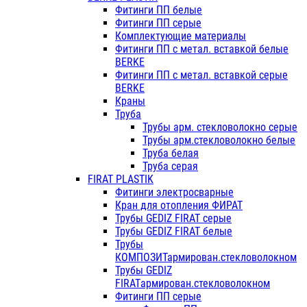
Фитинги ПП белые
Фитинги ПП серые
Комплектующие материалы
Фитинги ПП с метал. вставкой белые
BERKE
Фитинги ПП с метал. вставкой серые
BERKE
Краны
Труба
Трубы арм. стекловолокно серые
Трубы арм.стекловолокно белые
Труба белая
Труба серая
FIRAT PLASTIK
Фитинги электросварные
Кран для отопления ФИРАТ
Трубы GEDIZ FIRAT серые
Трубы GEDIZ FIRAT белые
Трубы
КОМПОЗИТармирован.стекловолокном
Трубы GEDIZ
FIRATармирован.стекловолокном
Фитинги ПП серые