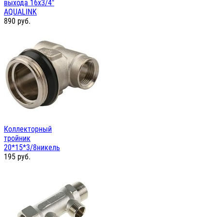
выхода 16х3/4"
AQUALINK
890
руб.
Коллекторный
тройник
20*15*3/8никель
195
руб.