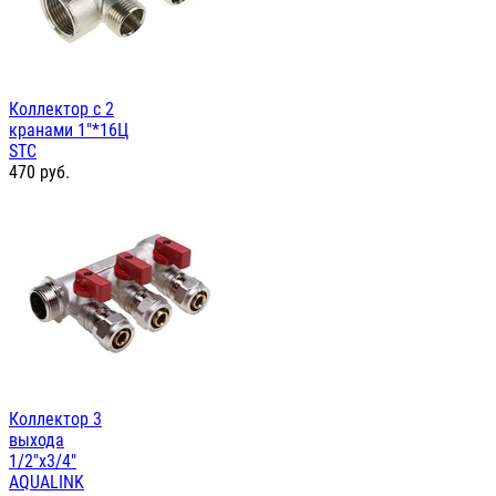
Коллектор с 2
кранами 1"*16Ц
STC
470
руб.
Коллектор 3
выхода
1/2"х3/4"
AQUALINK