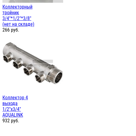
Коллекторный
тройник
3/4"*1/2"*3/8"
(нет на складе)
266
руб.
Коллектор 4
выхода
1/2"х3/4"
AQUALINK
932
руб.