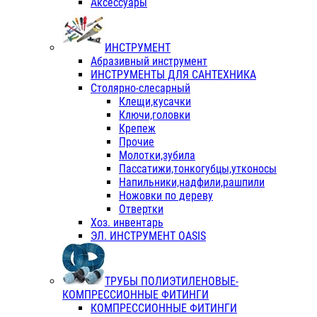
Аксессуары
ИНСТРУМЕНТ
Абразивный инструмент
ИНСТРУМЕНТЫ ДЛЯ САНТЕХНИКА
Столярно-слесарный
Клещи,кусачки
Ключи,головки
Крепеж
Прочие
Молотки,зубила
Пассатижи,тонкогубцы,утконосы
Напильники,надфили,рашпили
Ножовки по дереву
Отвертки
Хоз. инвентарь
ЭЛ. ИНСТРУМЕНТ OASIS
ТРУБЫ ПОЛИЭТИЛЕНОВЫЕ-
КОМПРЕССИОННЫЕ ФИТИНГИ
КОМПРЕССИОННЫЕ ФИТИНГИ