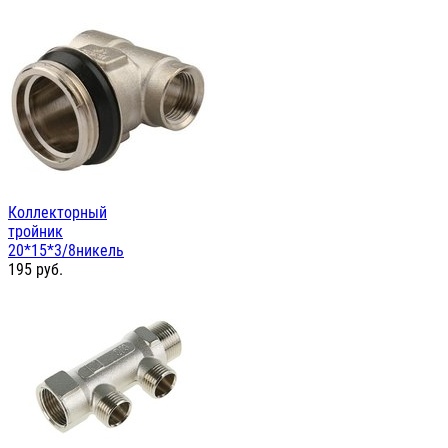
Коллекторный
тройник
20*15*3/8никель
195
руб.