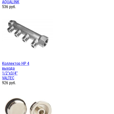
AQUALINK
536
руб.
Коллектор НР 4
выхода
1/2"х3/4"
VALTEC
926
руб.