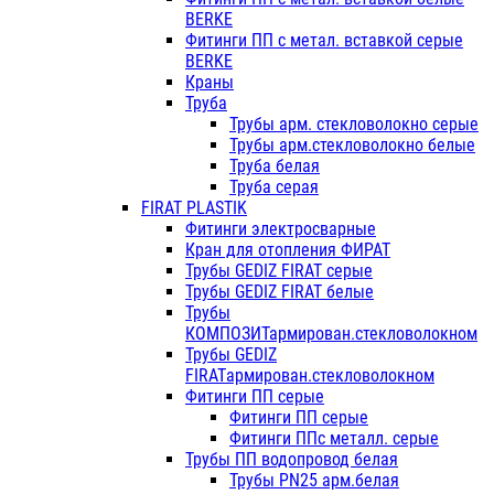
BERKE
Фитинги ПП с метал. вставкой серые
BERKE
Краны
Труба
Трубы арм. стекловолокно серые
Трубы арм.стекловолокно белые
Труба белая
Труба серая
FIRAT PLASTIK
Фитинги электросварные
Кран для отопления ФИРАТ
Трубы GEDIZ FIRAT серые
Трубы GEDIZ FIRAT белые
Трубы
КОМПОЗИТармирован.стекловолокном
Трубы GEDIZ
FIRATармирован.стекловолокном
Фитинги ПП серые
Фитинги ПП серые
Фитинги ППс металл. серые
Трубы ПП водопровод белая
Трубы PN25 арм.белая