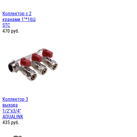
Коллектор с 2
кранами 1"*16Ц
STC
470
руб.
Коллектор 3
выхода
1/2"х3/4"
AQUALINK
435
руб.