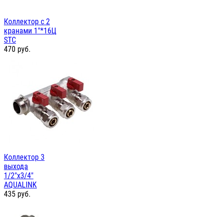
Коллектор с 2
кранами 1"*16Ц
STC
470
руб.
Коллектор 3
выхода
1/2"х3/4"
AQUALINK
435
руб.