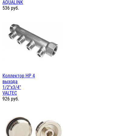
AQUALINK
536
руб.
Коллектор НР 4
выхода
1/2"х3/4"
VALTEC
926
руб.