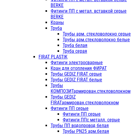
BERKE
Фитинги ПП с метал. вставкой серые
BERKE
Краны
Труба
Трубы арм. стекловолокно серые
Трубы арм.стекловолокно белые
Труба белая
Труба серая
FIRAT PLASTIK
Фитинги электросварные
Кран для отопления ФИРАТ
Трубы GEDIZ FIRAT серые
Трубы GEDIZ FIRAT белые
Трубы
КОМПОЗИТармирован.стекловолокном
Трубы GEDIZ
FIRATармирован.стекловолокном
Фитинги ПП серые
Фитинги ПП серые
Фитинги ППс металл. серые
Трубы ПП водопровод белая
Трубы PN25 арм.белая