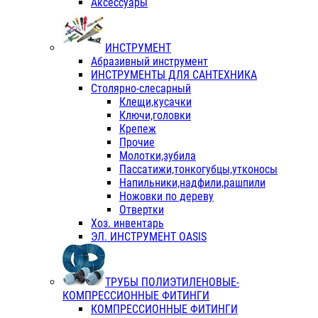
Аксессуары
ИНСТРУМЕНТ
Абразивный инструмент
ИНСТРУМЕНТЫ ДЛЯ САНТЕХНИКА
Столярно-слесарный
Клещи,кусачки
Ключи,головки
Крепеж
Прочие
Молотки,зубила
Пассатижи,тонкогубцы,утконосы
Напильники,надфили,рашпили
Ножовки по дереву
Отвертки
Хоз. инвентарь
ЭЛ. ИНСТРУМЕНТ OASIS
ТРУБЫ ПОЛИЭТИЛЕНОВЫЕ-
КОМПРЕССИОННЫЕ ФИТИНГИ
КОМПРЕССИОННЫЕ ФИТИНГИ