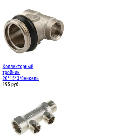
Коллекторный
тройник
20*15*3/8никель
195
руб.