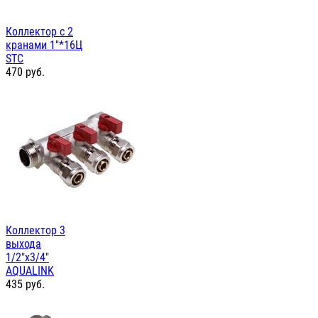
Коллектор с 2
кранами 1"*16Ц
STC
470
руб.
Коллектор 3
выхода
1/2"х3/4"
AQUALINK
435
руб.