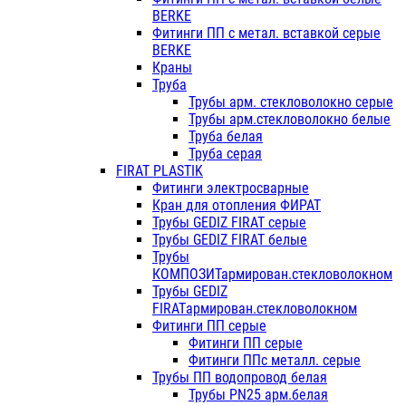
BERKE
Фитинги ПП с метал. вставкой серые
BERKE
Краны
Труба
Трубы арм. стекловолокно серые
Трубы арм.стекловолокно белые
Труба белая
Труба серая
FIRAT PLASTIK
Фитинги электросварные
Кран для отопления ФИРАТ
Трубы GEDIZ FIRAT серые
Трубы GEDIZ FIRAT белые
Трубы
КОМПОЗИТармирован.стекловолокном
Трубы GEDIZ
FIRATармирован.стекловолокном
Фитинги ПП серые
Фитинги ПП серые
Фитинги ППс металл. серые
Трубы ПП водопровод белая
Трубы PN25 арм.белая