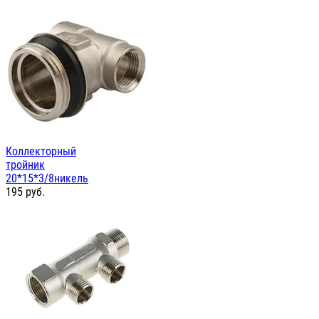
Коллекторный
тройник
20*15*3/8никель
195
руб.