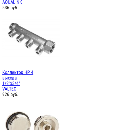
AQUALINK
536
руб.
Коллектор НР 4
выхода
1/2"х3/4"
VALTEC
926
руб.