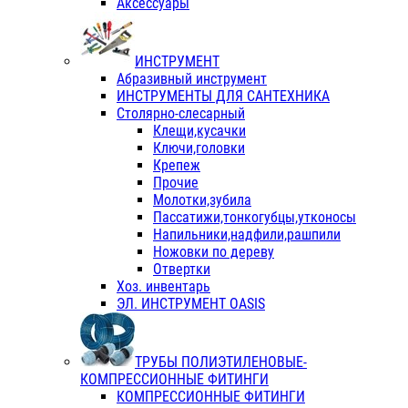
Аксессуары
ИНСТРУМЕНТ
Абразивный инструмент
ИНСТРУМЕНТЫ ДЛЯ САНТЕХНИКА
Столярно-слесарный
Клещи,кусачки
Ключи,головки
Крепеж
Прочие
Молотки,зубила
Пассатижи,тонкогубцы,утконосы
Напильники,надфили,рашпили
Ножовки по дереву
Отвертки
Хоз. инвентарь
ЭЛ. ИНСТРУМЕНТ OASIS
ТРУБЫ ПОЛИЭТИЛЕНОВЫЕ-
КОМПРЕССИОННЫЕ ФИТИНГИ
КОМПРЕССИОННЫЕ ФИТИНГИ