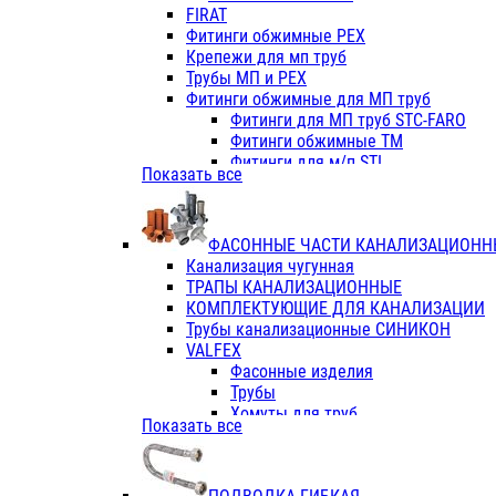
Фитинги ПП белые
FIRAT
Фитинги ПП белые
Фитинги обжимные PEX
Фитинги ППс металл.белые
Крепежи для мп труб
VALFEX
Трубы МП и PEX
Трубы PE-RT
Фитинги обжимные для МП труб
Трубы ПП водопровод белые
Фитинги для МП труб STC-FARO
Трубы ПП водопровод серые
Фитинги обжимные ТМ
Трубы армированные стекловолок
Фитинги для м/п STI
Показать все
Трубы армированные стекловолок
Фитинги для МП труб TITAN
Фитинги ПП серые
Фитинги для МП труб JIF
Краны
VALTEC
Фитинги с металл. серые
ФАСОННЫЕ ЧАСТИ КАНАЛИЗАЦИОНН
TK
Фитинги ПП (серые)
Канализация чугунная
VALFEX
Фитинги ПП белые
ТРАПЫ КАНАЛИЗАЦИОННЫЕ
Краны
КОМПЛЕКТУЮЩИЕ ДЛЯ КАНАЛИЗАЦИИ
Фитинги ПП (белые)
Трубы канализационные СИНИКОН
Фитинги ПП с металлом бел
VALFEX
ПК КОНТУР
Фасонные изделия
Краны полипропиленовые
Трубы
Трубы полипропиленивые
Хомуты для труб
Показать все
Труба PPR PN20
ПВХ (стройполимер)
Труба PPR-AL-PPR PN25(цент
Трубы
Труба PPR-GF-PPR PN25(арми
Фасонные изделия
Фитинги полипропиленовые