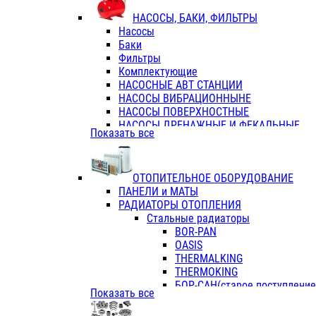
ФЛАНЦЫ / ВТУЛКИ
НАСОСЫ, БАКИ, ФИЛЬТРЫ
ТРОЙНИКИ ПЕРЕХОДНЫЕ / СОЕД
Насосы
ТРОЙНИКИ С ВНУТРЕННЕЙ РЕЗЬБ
Баки
ТРОЙНИКИ С НАРУЖНОЙ РЕЗЬБОЙ
Фильтры
КОЛЬЦА РЕЗИНОВЫЕ
Комплектующие
ТРУБЫ НАПОРНЫЕ
НАСОСНЫЕ АВТ СТАНЦИИ
ТРУБЫ ГОФРИРОВАННЫЕ ДВУХСЛ.
НАСОСЫ ВИБРАЦИОННЫНЕ
ТРУБЫ ПОЛИЭТИЛЕНОВЫЕ
НАСОСЫ ПОВЕРХНОСТНЫЕ
НАСОСЫ ДРЕНАЖНЫЕ И ФЕКАЛЬНЫЕ
Показать все
НАСОСЫ ПОВЫСИТ и ЦИРКУЛЯЦИОННЫ
НАСОСЫ СКВАЖИННЫЕ
ОТОПИТЕЛЬНОЕ ОБОРУДОВАНИЕ
ПАНЕЛИ и МАТЫ
РАДИАТОРЫ ОТОПЛЕНИЯ
Стальные радиаторы
BOR-PAN
OASIS
THERMALKING
THERMOKING
БОР-САН(старое поступление,
Показать все
БОРСАН
AZARIO