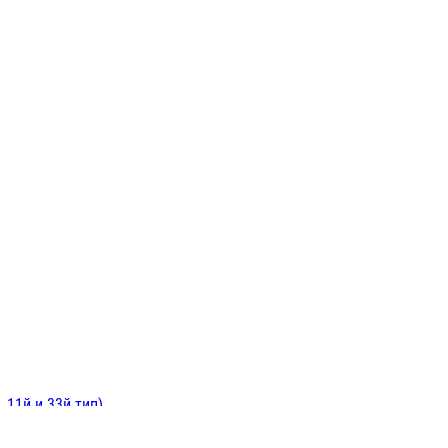
ИНИТЕЛЬНЫЕ
ОЙ
Е
 11й и 33й тип)