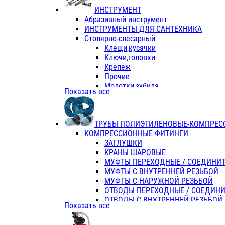
ИНСТРУМЕНТ
Абразивный инструмент
ИНСТРУМЕНТЫ ДЛЯ САНТЕХНИКА
Столярно-слесарный
Клещи,кусачки
Ключи,головки
Крепеж
Прочие
Молотки,зубила
Показать все
Пассатижи,тонкогубцы,утконосы
Напильники,надфили,рашпили
Ножовки по дереву
ТРУБЫ ПОЛИЭТИЛЕНОВЫЕ-КОМПРЕС
Отвертки
КОМПРЕССИОННЫЕ ФИТИНГИ
Хоз. инвентарь
ЗАГЛУШКИ
ЭЛ. ИНСТРУМЕНТ OASIS
КРАНЫ ШАРОВЫЕ
МУФТЫ ПЕРЕХОДНЫЕ / СОЕДИНИ
МУФТЫ С ВНУТРЕННЕЙ РЕЗЬБОЙ
МУФТЫ С НАРУЖНОЙ РЕЗЬБОЙ
ОТВОДЫ ПЕРЕХОДНЫЕ / СОЕДИН
ОТВОДЫ С ВНУТРЕННЕЙ РЕЗЬБОЙ
Показать все
ОТВОДЫ С НАРУЖНОЙ РЕЗЬБОЙ
СЕДЕЛКИ