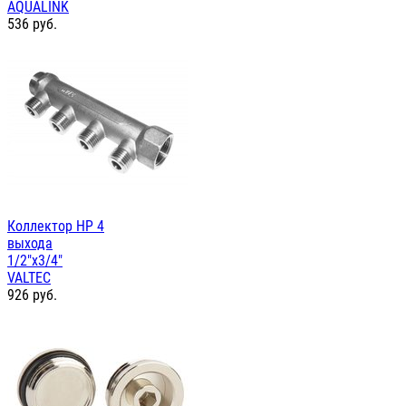
AQUALINK
536
руб.
Коллектор НР 4
выхода
1/2"х3/4"
VALTEC
926
руб.