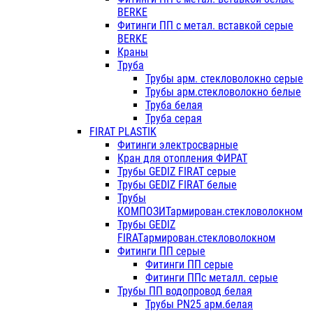
BERKE
Фитинги ПП с метал. вставкой серые
BERKE
Краны
Труба
Трубы арм. стекловолокно серые
Трубы арм.стекловолокно белые
Труба белая
Труба серая
FIRAT PLASTIK
Фитинги электросварные
Кран для отопления ФИРАТ
Трубы GEDIZ FIRAT серые
Трубы GEDIZ FIRAT белые
Трубы
КОМПОЗИТармирован.стекловолокном
Трубы GEDIZ
FIRATармирован.стекловолокном
Фитинги ПП серые
Фитинги ПП серые
Фитинги ППс металл. серые
Трубы ПП водопровод белая
Трубы PN25 арм.белая