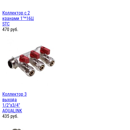
Коллектор с 2
кранами 1"*16Ц
STC
470
руб.
Коллектор 3
выхода
1/2"х3/4"
AQUALINK
435
руб.