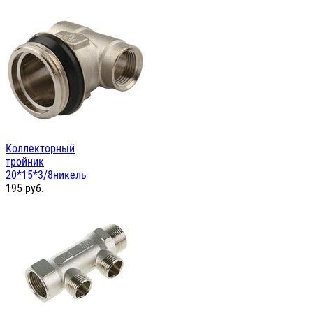
Коллекторный
тройник
20*15*3/8никель
195
руб.