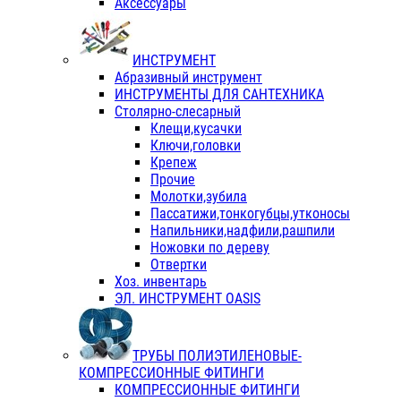
Аксессуары
ИНСТРУМЕНТ
Абразивный инструмент
ИНСТРУМЕНТЫ ДЛЯ САНТЕХНИКА
Столярно-слесарный
Клещи,кусачки
Ключи,головки
Крепеж
Прочие
Молотки,зубила
Пассатижи,тонкогубцы,утконосы
Напильники,надфили,рашпили
Ножовки по дереву
Отвертки
Хоз. инвентарь
ЭЛ. ИНСТРУМЕНТ OASIS
ТРУБЫ ПОЛИЭТИЛЕНОВЫЕ-
КОМПРЕССИОННЫЕ ФИТИНГИ
КОМПРЕССИОННЫЕ ФИТИНГИ