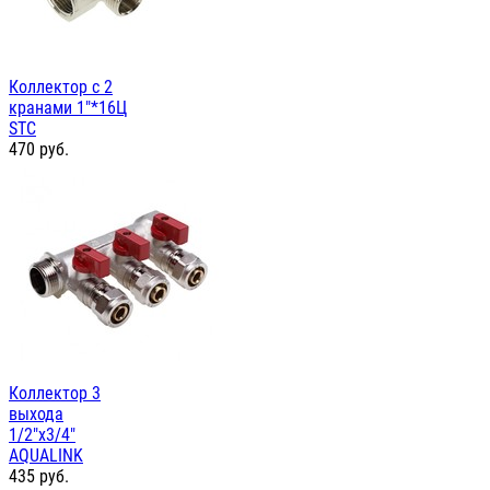
Коллектор с 2
кранами 1"*16Ц
STC
470
руб.
Коллектор 3
выхода
1/2"х3/4"
AQUALINK
435
руб.