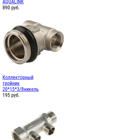
AQUALINK
890
руб.
Коллекторный
тройник
20*15*3/8никель
195
руб.