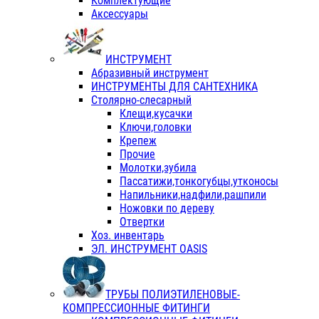
Комплектующие
Аксессуары
ИНСТРУМЕНТ
Абразивный инструмент
ИНСТРУМЕНТЫ ДЛЯ САНТЕХНИКА
Столярно-слесарный
Клещи,кусачки
Ключи,головки
Крепеж
Прочие
Молотки,зубила
Пассатижи,тонкогубцы,утконосы
Напильники,надфили,рашпили
Ножовки по дереву
Отвертки
Хоз. инвентарь
ЭЛ. ИНСТРУМЕНТ OASIS
ТРУБЫ ПОЛИЭТИЛЕНОВЫЕ-
КОМПРЕССИОННЫЕ ФИТИНГИ