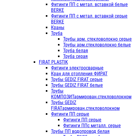
Фитинги ПП с метал. вставкой белые
BERKE
Фитинги ПП с метал. вставкой серые
BERKE
Краны
Труба
Трубы арм. стекловолокно серые
Трубы арм.стекловолокно белые
Труба белая
Труба серая
FIRAT PLASTIK
Фитинги электросварные
Кран для отопления ФИРАТ
Трубы GEDIZ FIRAT серые
Трубы GEDIZ FIRAT белые
Трубы
КОМПОЗИТармирован.стекловолокном
Трубы GEDIZ
FIRATармирован.стекловолокном
Фитинги ПП серые
Фитинги ПП серые
Фитинги ППс металл. серые
Трубы ПП водопровод белая