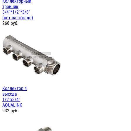
Коллекторный
тройник
3/4"*1/2"*3/8"
(нет на складе)
266
руб.
Коллектор 4
выхода
1/2"х3/4"
AQUALINK
932
руб.