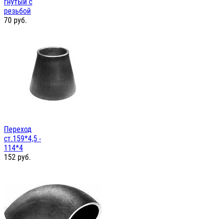
гнутый с
резьбой
70
руб.
Переход
ст.159*4,5 -
114*4
152
руб.