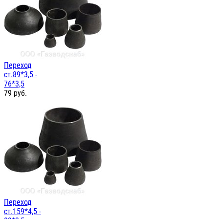
Переход
ст.89*3,5 -
76*3,5
79
руб.
Переход
ст.159*4,5 -