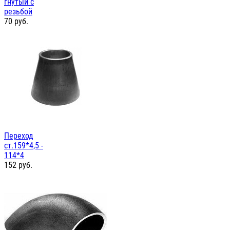
гнутый с
резьбой
70
руб.
Переход
ст.159*4,5 -
114*4
152
руб.