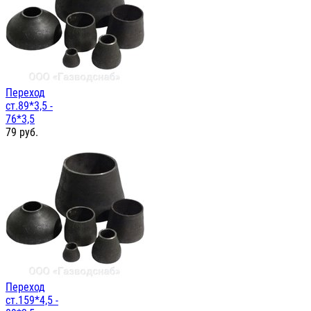
Переход
ст.89*3,5 -
76*3,5
79
руб.
Переход
ст.159*4,5 -