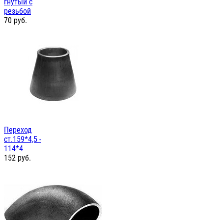
гнутый с
резьбой
70
руб.
Переход
ст.159*4,5 -
114*4
152
руб.