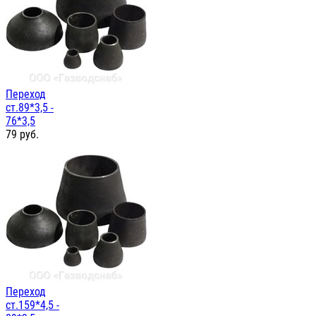
Переход
ст.89*3,5 -
76*3,5
79
руб.
Переход
ст.159*4,5 -