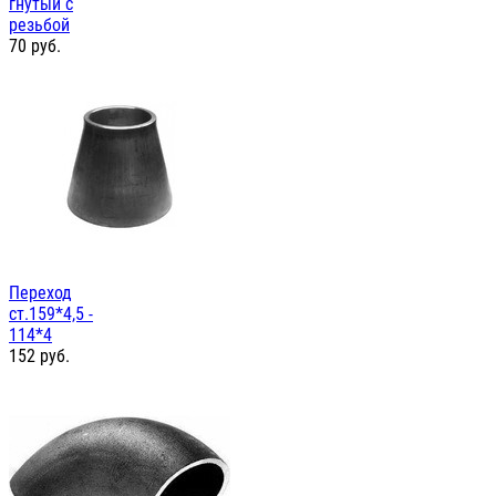
гнутый с
резьбой
70
руб.
Переход
ст.159*4,5 -
114*4
152
руб.