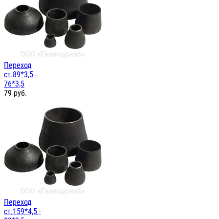
Переход
ст.89*3,5 -
76*3,5
79
руб.
Переход
ст.159*4,5 -