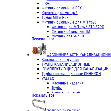
Фитинги ПП белые
FIRAT
Фитинги ПП белые
Фитинги обжимные PEX
Фитинги ППс металл.белые
Крепежи для мп труб
VALFEX
Трубы МП и PEX
Трубы PE-RT
Фитинги обжимные для МП труб
Трубы ПП водопровод белые
Фитинги для МП труб STC-FARO
Трубы ПП водопровод серые
Фитинги обжимные ТМ
Трубы армированные стекловолок
Фитинги для м/п STI
Показать все
Трубы армированные стекловолок
Фитинги для МП труб TITAN
Фитинги ПП серые
Фитинги для МП труб JIF
Краны
VALTEC
Фитинги с металл. серые
ФАСОННЫЕ ЧАСТИ КАНАЛИЗАЦИОНН
TK
Фитинги ПП (серые)
Канализация чугунная
VALFEX
Фитинги ПП белые
ТРАПЫ КАНАЛИЗАЦИОННЫЕ
Краны
КОМПЛЕКТУЮЩИЕ ДЛЯ КАНАЛИЗАЦИИ
Фитинги ПП (белые)
Трубы канализационные СИНИКОН
Фитинги ПП с металлом бел
VALFEX
ПК КОНТУР
Фасонные изделия
Краны полипропиленовые
Трубы
Трубы полипропиленивые
Хомуты для труб
Показать все
Труба PPR PN20
ПВХ (стройполимер)
Труба PPR-AL-PPR PN25(цент
Трубы
Труба PPR-GF-PPR PN25(арми
Фасонные изделия
Фитинги полипропиленовые