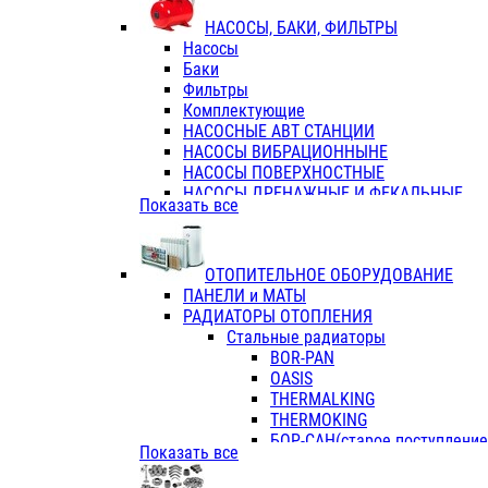
ФЛАНЦЫ / ВТУЛКИ
НАСОСЫ, БАКИ, ФИЛЬТРЫ
ТРОЙНИКИ ПЕРЕХОДНЫЕ / СОЕД
Насосы
ТРОЙНИКИ С ВНУТРЕННЕЙ РЕЗЬБ
Баки
ТРОЙНИКИ С НАРУЖНОЙ РЕЗЬБОЙ
Фильтры
КОЛЬЦА РЕЗИНОВЫЕ
Комплектующие
ТРУБЫ НАПОРНЫЕ
НАСОСНЫЕ АВТ СТАНЦИИ
ТРУБЫ ГОФРИРОВАННЫЕ ДВУХСЛ.
НАСОСЫ ВИБРАЦИОННЫНЕ
ТРУБЫ ПОЛИЭТИЛЕНОВЫЕ
НАСОСЫ ПОВЕРХНОСТНЫЕ
НАСОСЫ ДРЕНАЖНЫЕ И ФЕКАЛЬНЫЕ
Показать все
НАСОСЫ ПОВЫСИТ и ЦИРКУЛЯЦИОННЫ
НАСОСЫ СКВАЖИННЫЕ
ОТОПИТЕЛЬНОЕ ОБОРУДОВАНИЕ
ПАНЕЛИ и МАТЫ
РАДИАТОРЫ ОТОПЛЕНИЯ
Стальные радиаторы
BOR-PAN
OASIS
THERMALKING
THERMOKING
БОР-САН(старое поступление,
Показать все
БОРСАН
AZARIO