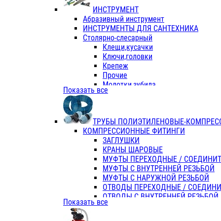
ИНСТРУМЕНТ
Абразивный инструмент
ИНСТРУМЕНТЫ ДЛЯ САНТЕХНИКА
Столярно-слесарный
Клещи,кусачки
Ключи,головки
Крепеж
Прочие
Молотки,зубила
Показать все
Пассатижи,тонкогубцы,утконосы
Напильники,надфили,рашпили
Ножовки по дереву
ТРУБЫ ПОЛИЭТИЛЕНОВЫЕ-КОМПРЕС
Отвертки
КОМПРЕССИОННЫЕ ФИТИНГИ
Хоз. инвентарь
ЗАГЛУШКИ
ЭЛ. ИНСТРУМЕНТ OASIS
КРАНЫ ШАРОВЫЕ
МУФТЫ ПЕРЕХОДНЫЕ / СОЕДИНИ
МУФТЫ С ВНУТРЕННЕЙ РЕЗЬБОЙ
МУФТЫ С НАРУЖНОЙ РЕЗЬБОЙ
ОТВОДЫ ПЕРЕХОДНЫЕ / СОЕДИН
ОТВОДЫ С ВНУТРЕННЕЙ РЕЗЬБОЙ
Показать все
ОТВОДЫ С НАРУЖНОЙ РЕЗЬБОЙ
СЕДЕЛКИ