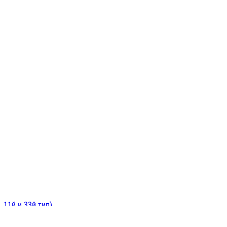
ИНИТЕЛЬНЫЕ
ОЙ
Е
 11й и 33й тип)