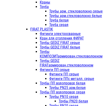
Краны
Труба
Трубы арм. стекловолокно серые
Трубы арм.стекловолокно белые
Труба белая
Труба серая
FIRAT PLASTIK
Фитинги электросварные
Кран для отопления ФИРАТ
Трубы GEDIZ FIRAT серые
Трубы GEDIZ FIRAT белые
Трубы
КОМПОЗИТармирован.стекловолокном
Трубы GEDIZ
FIRATармирован.стекловолокном
Фитинги ПП серые
Фитинги ПП серые
Фитинги ППс металл. серые
Трубы ПП водопровод белая
Трубы PN25 арм.белая
Трубы ПП водопровод серая
Трубы PN10 серая
Трубы PN20 белая
Трубы PN20 серая