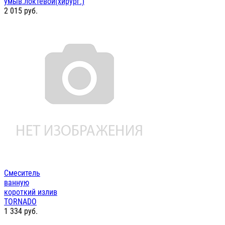
умыв.локтевой(хирург.)
2 015
руб.
Смеситель
ванную
короткий излив
TORNADO
1 334
руб.