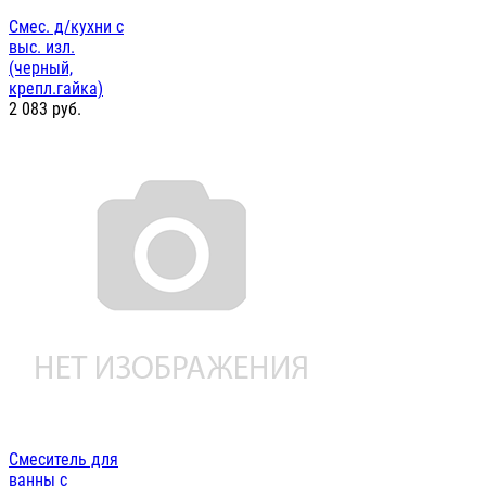
Смес. д/кухни с
выс. изл.
(черный,
крепл.гайка)
2 083
руб.
Смеситель для
ванны с