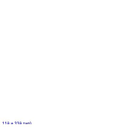
ИНИТЕЛЬНЫЕ
ОЙ
Е
 11й и 33й тип)