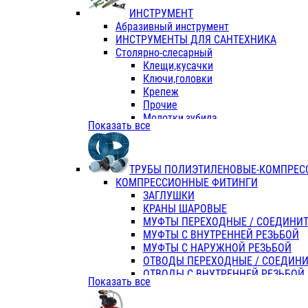
ИНСТРУМЕНТ
Абразивный инструмент
ИНСТРУМЕНТЫ ДЛЯ САНТЕХНИКА
Столярно-слесарный
Клещи,кусачки
Ключи,головки
Крепеж
Прочие
Молотки,зубила
Показать все
Пассатижи,тонкогубцы,утконосы
Напильники,надфили,рашпили
Ножовки по дереву
ТРУБЫ ПОЛИЭТИЛЕНОВЫЕ-КОМПРЕС
Отвертки
КОМПРЕССИОННЫЕ ФИТИНГИ
Хоз. инвентарь
ЗАГЛУШКИ
ЭЛ. ИНСТРУМЕНТ OASIS
КРАНЫ ШАРОВЫЕ
МУФТЫ ПЕРЕХОДНЫЕ / СОЕДИНИ
МУФТЫ С ВНУТРЕННЕЙ РЕЗЬБОЙ
МУФТЫ С НАРУЖНОЙ РЕЗЬБОЙ
ОТВОДЫ ПЕРЕХОДНЫЕ / СОЕДИН
ОТВОДЫ С ВНУТРЕННЕЙ РЕЗЬБОЙ
Показать все
ОТВОДЫ С НАРУЖНОЙ РЕЗЬБОЙ
СЕДЕЛКИ