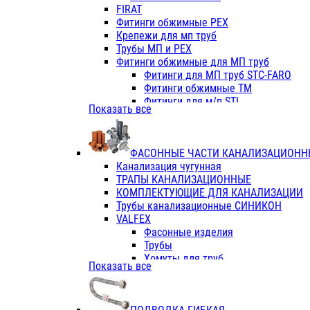
Фитинги ПП белые
FIRAT
Фитинги ПП белые
Фитинги обжимные PEX
Фитинги ППс металл.белые
Крепежи для мп труб
VALFEX
Трубы МП и PEX
Трубы PE-RT
Фитинги обжимные для МП труб
Трубы ПП водопровод белые
Фитинги для МП труб STC-FARO
Трубы ПП водопровод серые
Фитинги обжимные ТМ
Трубы армированные стекловолок
Фитинги для м/п STI
Показать все
Трубы армированные стекловолок
Фитинги для МП труб TITAN
Фитинги ПП серые
Фитинги для МП труб JIF
Краны
VALTEC
Фитинги с металл. серые
ФАСОННЫЕ ЧАСТИ КАНАЛИЗАЦИОНН
TK
Фитинги ПП (серые)
Канализация чугунная
VALFEX
Фитинги ПП белые
ТРАПЫ КАНАЛИЗАЦИОННЫЕ
Краны
КОМПЛЕКТУЮЩИЕ ДЛЯ КАНАЛИЗАЦИИ
Фитинги ПП (белые)
Трубы канализационные СИНИКОН
Фитинги ПП с металлом бел
VALFEX
ПК КОНТУР
Фасонные изделия
Краны полипропиленовые
Трубы
Трубы полипропиленивые
Хомуты для труб
Показать все
Труба PPR PN20
ПВХ (стройполимер)
Труба PPR-AL-PPR PN25(цент
Трубы
Труба PPR-GF-PPR PN25(арми
Фасонные изделия
Фитинги полипропиленовые