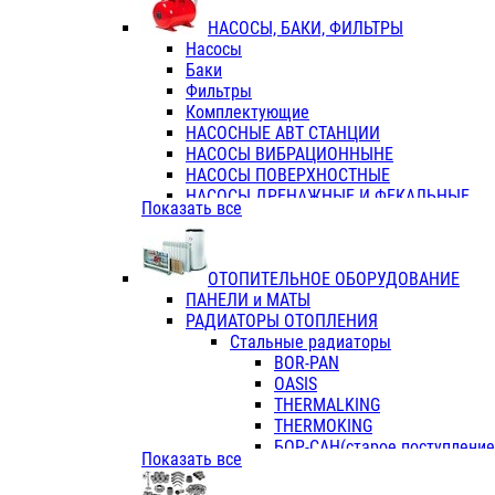
ФЛАНЦЫ / ВТУЛКИ
НАСОСЫ, БАКИ, ФИЛЬТРЫ
ТРОЙНИКИ ПЕРЕХОДНЫЕ / СОЕД
Насосы
ТРОЙНИКИ С ВНУТРЕННЕЙ РЕЗЬБ
Баки
ТРОЙНИКИ С НАРУЖНОЙ РЕЗЬБОЙ
Фильтры
КОЛЬЦА РЕЗИНОВЫЕ
Комплектующие
ТРУБЫ НАПОРНЫЕ
НАСОСНЫЕ АВТ СТАНЦИИ
ТРУБЫ ГОФРИРОВАННЫЕ ДВУХСЛ.
НАСОСЫ ВИБРАЦИОННЫНЕ
ТРУБЫ ПОЛИЭТИЛЕНОВЫЕ
НАСОСЫ ПОВЕРХНОСТНЫЕ
НАСОСЫ ДРЕНАЖНЫЕ И ФЕКАЛЬНЫЕ
Показать все
НАСОСЫ ПОВЫСИТ и ЦИРКУЛЯЦИОННЫ
НАСОСЫ СКВАЖИННЫЕ
ОТОПИТЕЛЬНОЕ ОБОРУДОВАНИЕ
ПАНЕЛИ и МАТЫ
РАДИАТОРЫ ОТОПЛЕНИЯ
Стальные радиаторы
BOR-PAN
OASIS
THERMALKING
THERMOKING
БОР-САН(старое поступление,
Показать все
БОРСАН
AZARIO