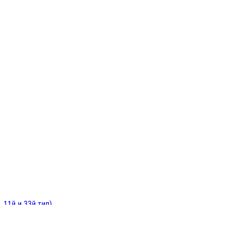
ИНИТЕЛЬНЫЕ
ОЙ
Е
 11й и 33й тип)