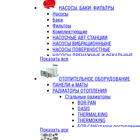
ФЛАНЦЫ / ВТУЛКИ
НАСОСЫ, БАКИ, ФИЛЬТРЫ
ТРОЙНИКИ ПЕРЕХОДНЫЕ / СОЕД
Насосы
ТРОЙНИКИ С ВНУТРЕННЕЙ РЕЗЬБ
Баки
ТРОЙНИКИ С НАРУЖНОЙ РЕЗЬБОЙ
Фильтры
КОЛЬЦА РЕЗИНОВЫЕ
Комплектующие
ТРУБЫ НАПОРНЫЕ
НАСОСНЫЕ АВТ СТАНЦИИ
ТРУБЫ ГОФРИРОВАННЫЕ ДВУХСЛ.
НАСОСЫ ВИБРАЦИОННЫНЕ
ТРУБЫ ПОЛИЭТИЛЕНОВЫЕ
НАСОСЫ ПОВЕРХНОСТНЫЕ
НАСОСЫ ДРЕНАЖНЫЕ И ФЕКАЛЬНЫЕ
Показать все
НАСОСЫ ПОВЫСИТ и ЦИРКУЛЯЦИОННЫ
НАСОСЫ СКВАЖИННЫЕ
ОТОПИТЕЛЬНОЕ ОБОРУДОВАНИЕ
ПАНЕЛИ и МАТЫ
РАДИАТОРЫ ОТОПЛЕНИЯ
Стальные радиаторы
BOR-PAN
OASIS
THERMALKING
THERMOKING
БОР-САН(старое поступление,
Показать все
БОРСАН
AZARIO