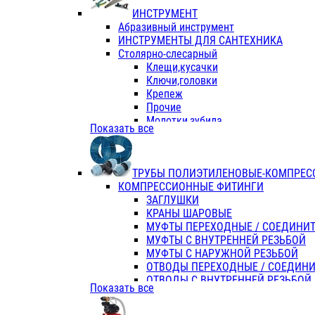
ИНСТРУМЕНТ
Абразивный инструмент
ИНСТРУМЕНТЫ ДЛЯ САНТЕХНИКА
Столярно-слесарный
Клещи,кусачки
Ключи,головки
Крепеж
Прочие
Молотки,зубила
Показать все
Пассатижи,тонкогубцы,утконосы
Напильники,надфили,рашпили
Ножовки по дереву
ТРУБЫ ПОЛИЭТИЛЕНОВЫЕ-КОМПРЕС
Отвертки
КОМПРЕССИОННЫЕ ФИТИНГИ
Хоз. инвентарь
ЗАГЛУШКИ
ЭЛ. ИНСТРУМЕНТ OASIS
КРАНЫ ШАРОВЫЕ
МУФТЫ ПЕРЕХОДНЫЕ / СОЕДИНИ
МУФТЫ С ВНУТРЕННЕЙ РЕЗЬБОЙ
МУФТЫ С НАРУЖНОЙ РЕЗЬБОЙ
ОТВОДЫ ПЕРЕХОДНЫЕ / СОЕДИН
ОТВОДЫ С ВНУТРЕННЕЙ РЕЗЬБОЙ
Показать все
ОТВОДЫ С НАРУЖНОЙ РЕЗЬБОЙ
СЕДЕЛКИ