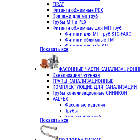
Фитинги ПП белые
FIRAT
Фитинги ПП белые
Фитинги обжимные PEX
Фитинги ППс металл.белые
Крепежи для мп труб
VALFEX
Трубы МП и PEX
Трубы PE-RT
Фитинги обжимные для МП труб
Трубы ПП водопровод белые
Фитинги для МП труб STC-FARO
Трубы ПП водопровод серые
Фитинги обжимные ТМ
Трубы армированные стекловолок
Фитинги для м/п STI
Показать все
Трубы армированные стекловолок
Фитинги для МП труб TITAN
Фитинги ПП серые
Фитинги для МП труб JIF
Краны
VALTEC
Фитинги с металл. серые
ФАСОННЫЕ ЧАСТИ КАНАЛИЗАЦИОНН
TK
Фитинги ПП (серые)
Канализация чугунная
VALFEX
Фитинги ПП белые
ТРАПЫ КАНАЛИЗАЦИОННЫЕ
Краны
КОМПЛЕКТУЮЩИЕ ДЛЯ КАНАЛИЗАЦИИ
Фитинги ПП (белые)
Трубы канализационные СИНИКОН
Фитинги ПП с металлом бел
VALFEX
ПК КОНТУР
Фасонные изделия
Краны полипропиленовые
Трубы
Трубы полипропиленивые
Хомуты для труб
Показать все
Труба PPR PN20
ПВХ (стройполимер)
Труба PPR-AL-PPR PN25(цент
Трубы
Труба PPR-GF-PPR PN25(арми
Фасонные изделия
Фитинги полипропиленовые